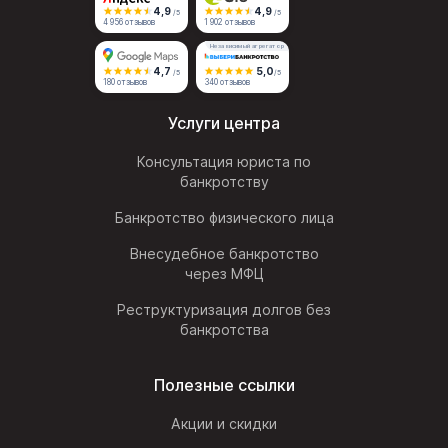
4,9
4,9
/5
/5
4 956 отзывов
1 902 отзывов
Независимый агрегатор
4,7
5,0
/5
/5
180 отзывов
340 отзывов
Услуги центра
Консультация юриста по
банкротству
Банкротство физического лица
Внесудебное банкротство
через МФЦ
Реструктуризация долгов без
банкротства
Полезные ссылки
Акции и скидки