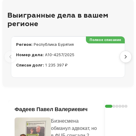
Выигранные дела в вашем
регионе
Полное списание
Регион:
Республика Бурятия
Ре
Номер дела:
А10-4257/2025
Но
Списан долг:
1 235 397 ₽
Сп
Ознакомиться с делом →
Фадеев Павел Валериевич
Кашлюк 
Бизнесмена
обманул адвокат, но
в ФЦБ списали 2