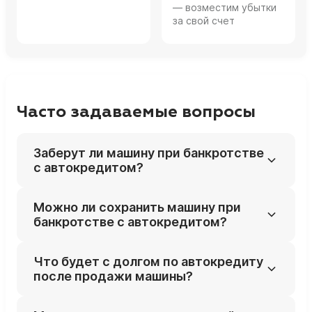
— возместим убытки
за свой счет
Часто задаваемые вопросы
Заберут ли машину при банкротстве
с автокредитом?
Почти всегда да: залоговый автомобиль
Можно ли сохранить машину при
включают в конкурсную массу и продают
банкротстве с автокредитом?
на торгах, если только нет специальных
оснований оставить его (например, авто
Шанс есть при реструктуризации долга
Что будет с долгом по автокредиту
для инвалида).
(если доход позволяет платить по плану)
после продажи машины?
или при выкупе авто с торгов третьими
лицами, но это требует индивидуальной
Выручка от продажи идёт банку; если денег