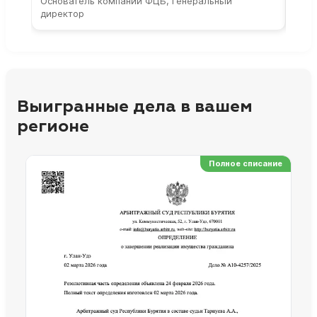
Основатель компании ФЦБ, генеральный
Соос
директор
парт
Выигранные дела в вашем
регионе
Полное списание
Ре
Но
Сп