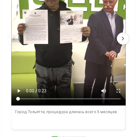
Город Тольятти, процедура длилась всего 5 месяцев
Сто
раб