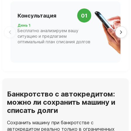
П
Консультация
01
д
День 1
Д
Бесплатно анализируем вашу
В
ситуацию и предлагаем
П
оптимальный план списания долгов
ф
г
Банкротство с автокредитом:
можно ли сохранить машину и
списать долги
Сохранить машину при банкротстве с
автокредитом реально только в ограниченных