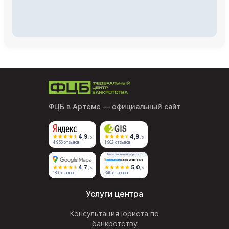
ФЦБ в Артёме
— официальный сайт
4,9
4,9
/5
/5
4 956 отзывов
1 902 отзывов
Независимый агрегатор
4,7
5,0
/5
/5
180 отзывов
340 отзывов
Услуги центра
Консультация юриста по
банкротству