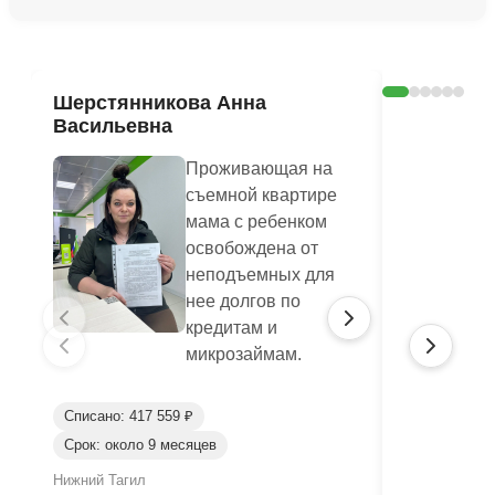
Ознакомиться с делом →
Шерстянникова Анна
Печагина
Васильевна
Василье
Проживающая на
съемной квартире
мама с ребенком
освобождена от
неподъемных для
нее долгов по
кредитам и
микрозаймам.
Списано: 417 559 ₽
Списано: 95
Срок: около 9 месяцев
Срок: окол
Нижний Тагил
Нижний Таги