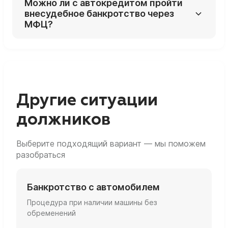
Можно ли с автокредитом пройти
проработки.
не хватает, оставшаяся сумма
внесудебное банкротство через
превращается в обычный необеспеченный
МФЦ?
долг и может быть списана по итогам
банкротства.
Практически нет: наличие автомобиля, на
который можно обратить взыскание,
нарушает условие «нет имущества» для
упрощённой процедуры.
Другие ситуации
должников
Выберите подходящий вариант — мы поможем
разобраться
Банкротство с автомобилем
Процедура при наличии машины без
обременений