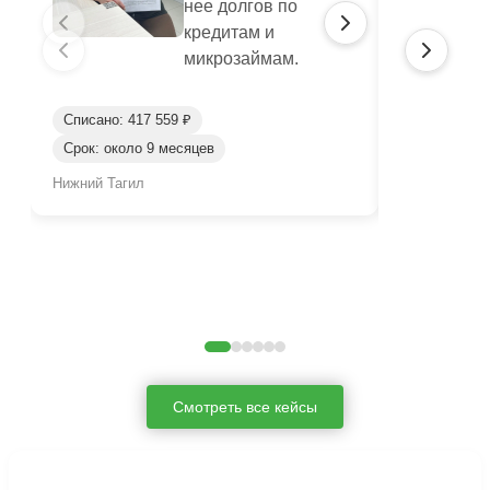
нее долгов по
кредитам и
микрозаймам.
Списано: 417 559 ₽
Списано: 95
Срок: около 9 месяцев
Срок: окол
Нижний Тагил
Нижний Таги
Смотреть все кейсы