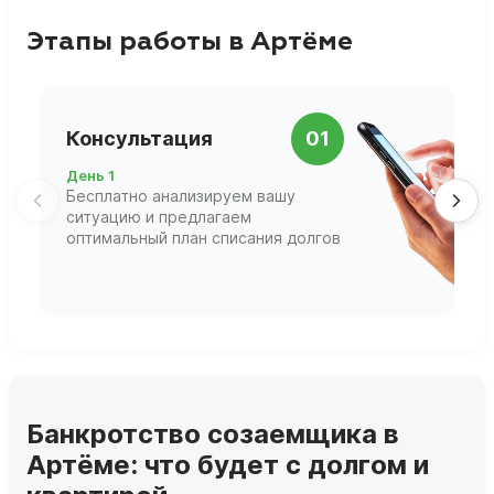
Этапы работы в Артёме
П
Консультация
01
д
День 1
Д
Бесплатно анализируем вашу
В
ситуацию и предлагаем
П
оптимальный план списания долгов
ф
г
Банкротство созаемщика в
Артёме: что будет с долгом и