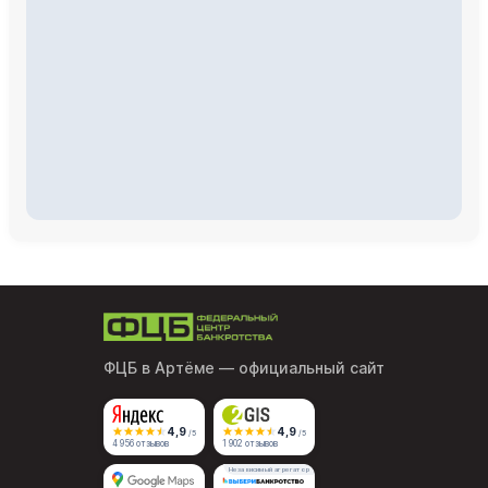
ФЦБ в Артёме
— официальный сайт
4,9
4,9
/5
/5
4 956 отзывов
1 902 отзывов
Независимый агрегатор