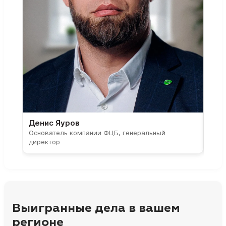
Денис Яуров
Све
Основатель компании ФЦБ, генеральный
Соос
директор
парт
Выигранные дела в вашем
регионе