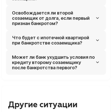
Да, каждый из заёмщиков вправе
Освобождается ли второй
инициировать свою процедуру банкротства
созаемщик от долга, если первый
независимо от других участников кредита.
признан банкротом?
Нет, банк может требовать остаток
Что будет с ипотечной квартирой
задолженности с любого из созаемщиков,
при банкротстве созаемщика?
статус банкрота одного не освобождает
другого.
Если второй заёмщик продолжает платить
Может ли банк ухудшить условия по
и банк согласен, квартира может быть
кредиту второму созаемщику
сохранена; при прекращении платежей
после банкротства первого?
велик риск её продажи в конкурсной массе.
Банк вправе пересмотреть график и усилить
требования к оставшемуся заёмщику, но
обязан соблюдать условия договора и
закон о потребкредите и банкротстве.
Другие ситуации