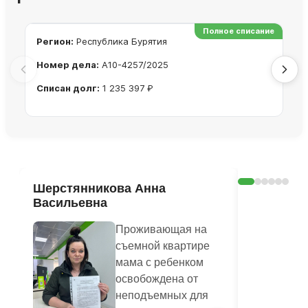
Полное списание
Регион:
Республика Бурятия
Ре
Номер дела:
А10-4257/2025
Но
Списан долг:
1 235 397 ₽
Сп
Ознакомиться с делом →
Шерстянникова Анна
Печагина
Васильевна
Василье
Проживающая на
съемной квартире
мама с ребенком
освобождена от
неподъемных для