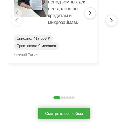
неподъемных для
нее долгов по
кредитам и
микрозаймам.
Списано: 417 559 ₽
Списано: 95
Срок: около 9 месяцев
Срок: окол
Нижний Тагил
Нижний Таги
Смотреть все кейсы