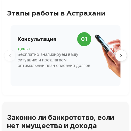
Этапы работы в Астрахани
П
Консультация
01
д
День 1
Д
Бесплатно анализируем вашу
В
ситуацию и предлагаем
П
оптимальный план списания долгов
ф
г
Законно ли банкротство, если
нет имущества и дохода