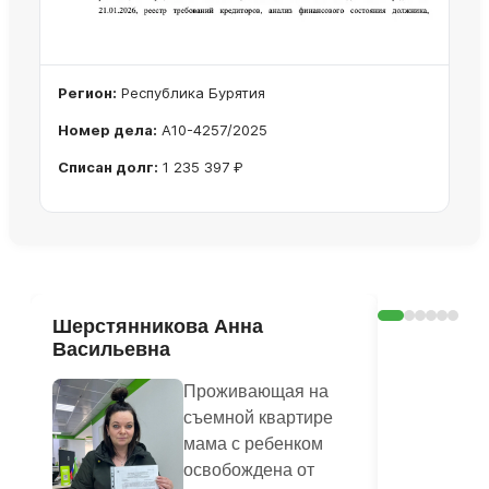
Регион:
Республика Бурятия
Номер дела:
А10-4257/2025
Списан долг:
1 235 397 ₽
Ознакомиться с делом →
Шерстянникова Анна
Печагина
Васильевна
Василье
Проживающая на
съемной квартире
мама с ребенком
освобождена от