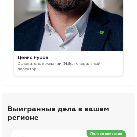
Денис Яуров
Све
Основатель компании ФЦБ, генеральный
Соос
директор
парт
Выигранные дела в вашем
регионе
Полное списание