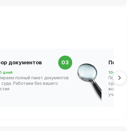
ор документов
03
Подача 
0 дней
10–21 день
бираем полный пакет документов
Подаём за
 суда. Работаем без вашего
суд и соп
астия
всех этапа
участвова