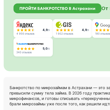
От 
ПРОЙТИ БАНКРОТСТВО В Астрахани
4,9
4,9
/5
/5
4 956 отзывов
1 902 отзывов
180 отзывов
5,0
/5
340 отзывов
Банкротство по микрозаймам в Астрахани — это з
превысили сумму тела займа. В 2026 году практик
микрофинансов, и готовы списывать «перекрученны
брали микрозаймы уже после того, как решили идт