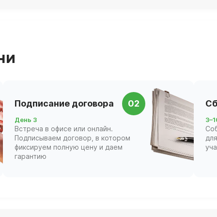
ни
Подписание договора
02
Сб
День 3
3–1
Встреча в офисе или онлайн.
Со
Подписываем договор, в котором
для
фиксируем полную цену и даем
уч
гарантию