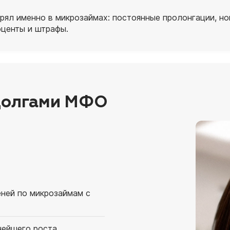
трял именно в микрозаймах: постоянные пролонгации, н
оценты и штрафы.
 долгами МФО
еней по микрозаймам с
нейшего роста