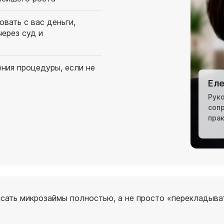
вать с вас деньги,
через суд и
ния процедуры, если не
Еле
Рук
соп
пра
сать микрозаймы полностью, а не просто «перекладыват