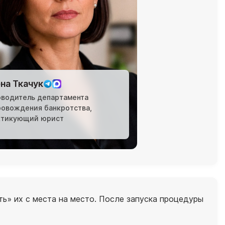
на Ткачук
оводитель департамента
ровождения банкротства,
ктикующий юрист
ь» их с места на место. После запуска процедуры