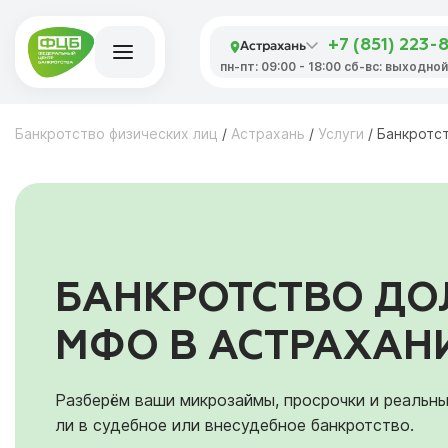
Астрахань
+7 (851) 223-
пн-пт: 09:00 - 18:00 сб-вс: выходной
Банкротство физических лиц
/
Астрахань
/
Услуги
/
Банкротс
БАНКРОТСТВО Д
МФО В АСТРАХАН
Разберём ваши микрозаймы, просрочки и реальн
ли в судебное или внесудебное банкротство.