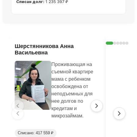
Списан долг:
1 235 397 ₽
Ознакомиться с делом →
Шерстянникова Анна
Печагина
Васильевна
Василье
Проживающая на
съемной квартире
мама с ребенком
освобождена от
неподъемных для
нее долгов по
кредитам и
микрозаймам.
Списано: 417 559 ₽
Списано: 95