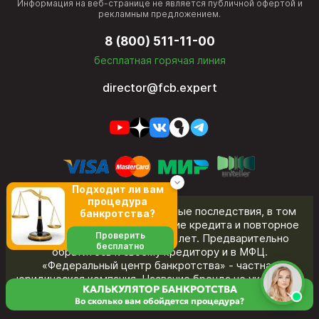
Информация на веб-странице не является публичной офертой и
рекламным предложением.
8 (800) 511-11-00
бесплатная горячая линия
director@fcb.expert
Подходит ли вам
процедура
Банкротство влечет негативные последствия, в том
банкротства?
числе ограничения на получение кредита и повторное
Проверить
банкротство в течение пяти лет. Предварительно
бесплатно
обратитесь к своему кредитору и в МФЦ.
«Федеральный центр банкротства» - частная
юридическая компания. Название бренда не указывает
КАЛЬКУЛЯТОР БАНКРОТСТВА
на принадлежность к органам государственной власти.
Во сколько вам обойдется процедура?