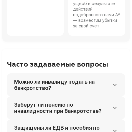
ущерб в результате
действий
подобранного нами АУ
— возместим убытки
за свой счет
Часто задаваемые вопросы
Можно ли инвалиду подать на
банкротство?
Да, инвалид имеет те же права на
Заберут ли пенсию по
банкротство, что и любой гражданин;
инвалидности при банкротстве?
специальных запретов или ограничений нет.
Нет, суд обычно оставляет инвалиду не
Защищены ли ЕДВ и пособия по
менее прожиточного минимума, а при