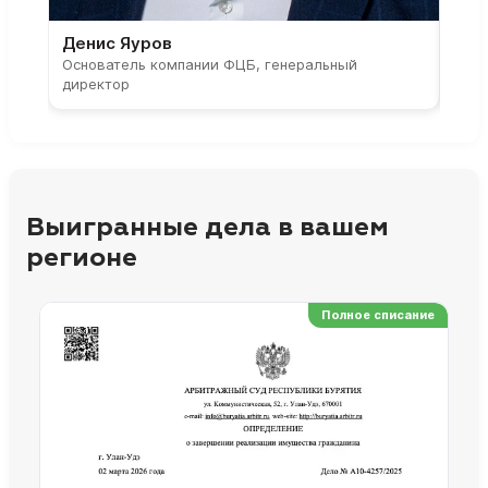
Денис Яуров
Све
Основатель компании ФЦБ, генеральный
Соос
директор
парт
Выигранные дела в вашем
регионе
Полное списание
Ре
Но
Сп