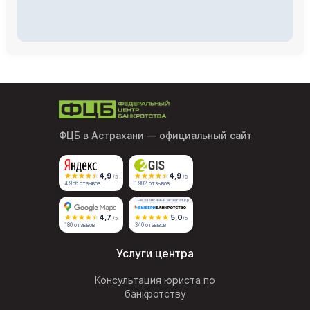
ФЦБ в Астрахани
— официальный сайт
4,9
4,9
/5
/5
4 956 отзывов
1 902 отзывов
Независимый агрегатор
4,7
5,0
/5
/5
180 отзывов
340 отзывов
Услуги центра
Консультация юриста по
банкротству