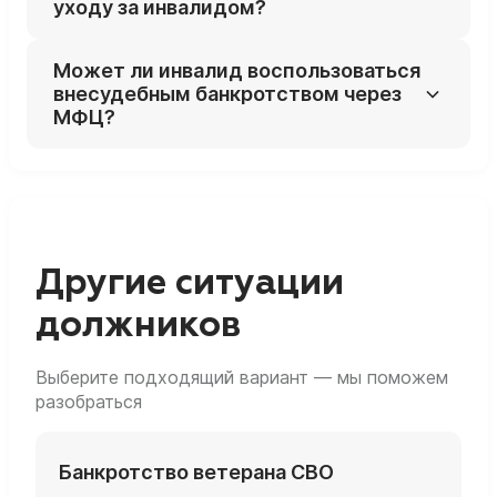
уходу за инвалидом?
обосновании медрасходов может
исключить пенсию из конкурсной массы
Да, это целевые компенсационные выплаты:
Может ли инвалид воспользоваться
почти полностью.
судебная практика исходит из их полного
внесудебным банкротством через
иммунитета от взыскания.
МФЦ?
Да, при долгах в установленном диапазоне
и оконченных исполнительных
производствах по причине отсутствия
имущества и доходов.
Другие ситуации
должников
Выберите подходящий вариант — мы поможем
разобраться
Банкротство ветерана СВО