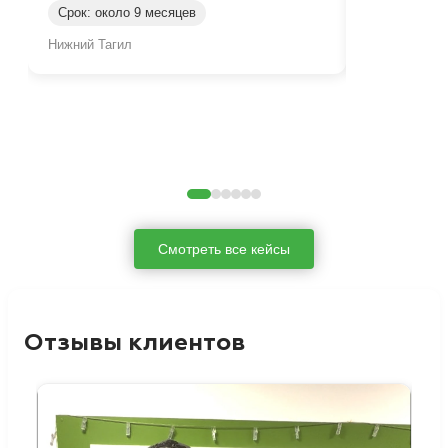
Срок: около 9 месяцев
Срок: окол
Нижний Тагил
Нижний Таги
Смотреть все кейсы
Отзывы клиентов