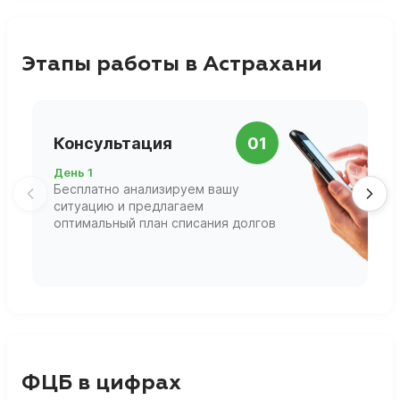
Этапы работы в Астрахани
П
Консультация
01
д
День 1
Д
Бесплатно анализируем вашу
В
ситуацию и предлагаем
П
оптимальный план списания долгов
ф
г
ФЦБ в цифрах