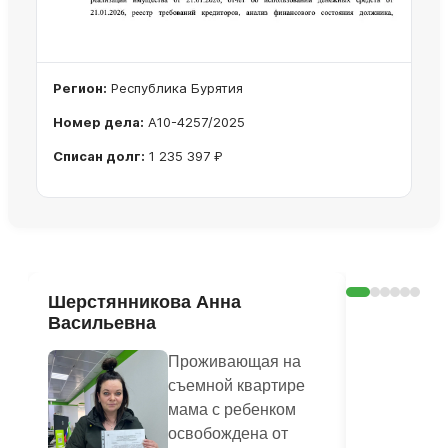
Регион:
Республика Бурятия
Номер дела:
А10-4257/2025
Списан долг:
1 235 397 ₽
Ознакомиться с делом →
Шерстянникова Анна
Печагина
Васильевна
Василье
Проживающая на
съемной квартире
мама с ребенком
освобождена от