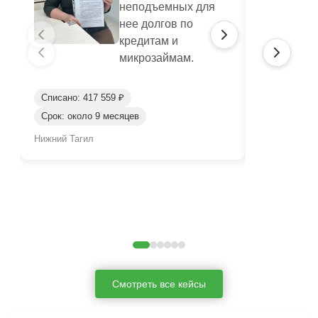
неподъемных для
нее долгов по
кредитам и
микрозаймам.
Списано: 417 559 ₽
Списано: 95
Срок: около 9 месяцев
Срок: окол
Нижний Тагил
Нижний Таги
Смотреть все кейсы