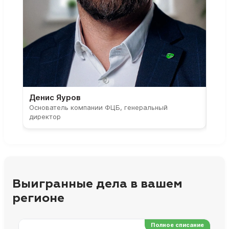
Денис Яуров
Све
Основатель компании ФЦБ, генеральный
Соос
директор
парт
Выигранные дела в вашем
регионе
Полное списание