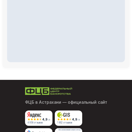
ФЦБ в Астрахани
— официальный сайт
4,9
4,9
/5
/5
4 956 отзывов
1 902 отзывов
Независимый агрегатор