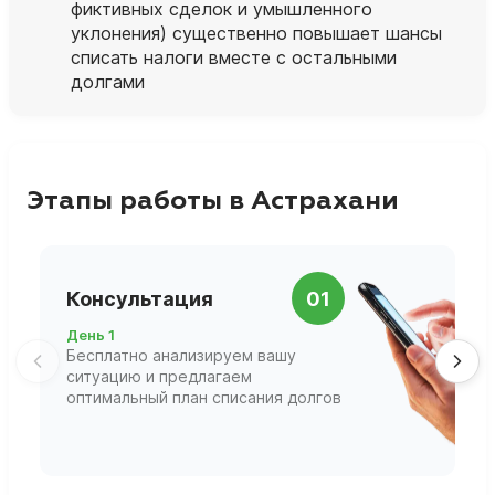
фиктивных сделок и умышленного
уклонения) существенно повышает шансы
списать налоги вместе с остальными
долгами
Этапы работы в Астрахани
П
Консультация
01
д
День 1
Д
Бесплатно анализируем вашу
В
ситуацию и предлагаем
П
оптимальный план списания долгов
ф
г