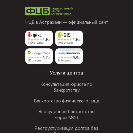
ФЦБ в Астрахани
— официальный сайт
4,9
4,9
/5
/5
4 956 отзывов
1 902 отзывов
Независимый агрегатор
4,7
5,0
/5
/5
180 отзывов
340 отзывов
Услуги центра
Консультация юриста по
банкротству
Банкротство физического лица
Внесудебное банкротство
через МФЦ
Реструктуризация долгов без