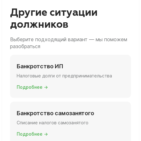
«забыли» и она не списалась.
важно заранее показать реальные доходы и
операции и не пытаться «подчистить
Другие ситуации
следы» перед подачей заявления.
должников
Выберите подходящий вариант — мы поможем
разобраться
Банкротство ИП
Налоговые долги от предпринимательства
Подробнее →
Банкротство самозанятого
Списание налогов самозанятого
Подробнее →