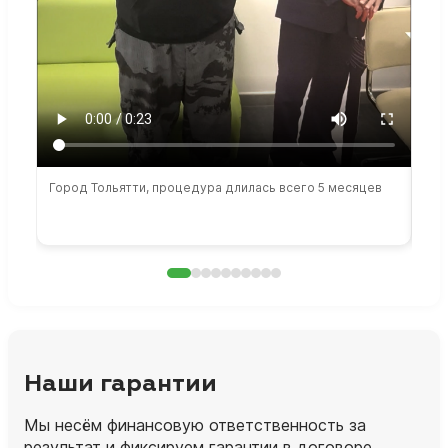
Город Тольятти, процедура длилась всего 5 месяцев
Сто
раб
Наши гарантии
Мы несём финансовую ответственность за
результат и фиксируем гарантии в договоре.