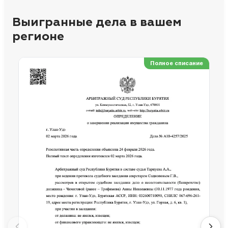
Выигранные дела в вашем
регионе
Полное списание
Ре
Но
Сп