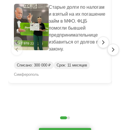
Старые долги по налогам
и взятый на их погашение
займ в МФО. ФЦБ
помогли бывшей
предпринимательнице
избавиться от долгов по
закону.
Списано: 300 000 ₽
Срок: 11 месяцев
Спис
Симферополь
Бахчи