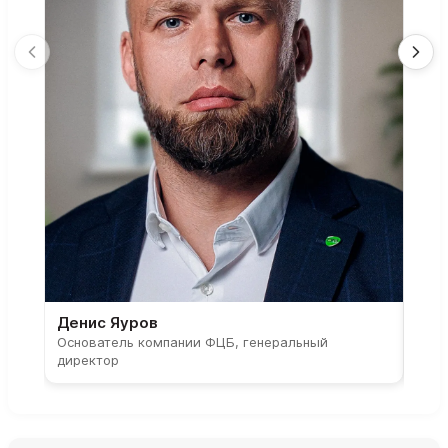
Денис Яуров
Све
Основатель компании ФЦБ, генеральный
Соос
директор
парт