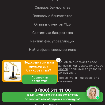
Словарь банкротства
Вопросы о банкротстве
Отзывы клиентов ФЦБ
Статистика банкротства
Рейтинг фин. управляющих
Найти офис в своем регионе
Позвонив на один из номеров телефонов вы выражаете свое
Подходит ли вам
согласие на обработку персональных данных
и подтверждаете свое
процедура
согласие с
политикой конфиденциальности
и принимаете условия
банкротства?
Пользовательского соглашения
.
Проверить
Информация на веб-странице не является публичной офертой и
бесплатно
рекламным предложением.
8 (800) 511-11-00
КАЛЬКУЛЯТОР БАНКРОТСТВА
бесплатная горячая линия
Во сколько вам обойдется процедура?