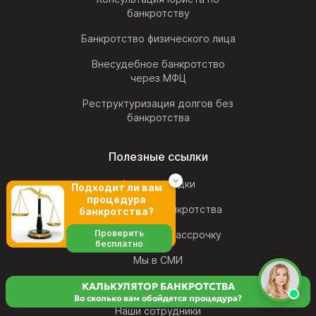
банкротству
Банкротство физического лица
Внесудебное банкротство
через МФЦ
Реструктуризация долгов без
банкротства
Полезные ссылки
Акции и скидки
Подходит ли вам
процедура
Калькулятор банкротства
банкротства?
Проверить
Банкротство в рассрочку
бесплатно
Мы в СМИ
Блог компании ФЦБ
КАЛЬКУЛЯТОР БАНКРОТСТВА
Во сколько вам обойдется процедура?
Наши сотрудники