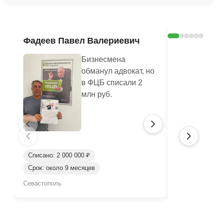
Ознакомиться с делом →
Фадеев Павел Валериевич
Кашлюк 
Бизнесмена
обманул адвокат, но
в ФЦБ списали 2
млн руб.
Списано: 2 000 000 ₽
Списано: 3 
Срок: около 9 месяцев
Срок: окол
Севастополь
Севастополь