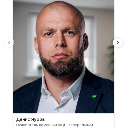
Денис Яуров
Све
Основатель компании ФЦБ, генеральный
Соос