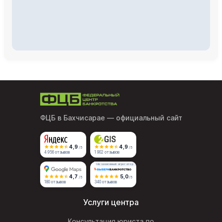
ФЦБ в Бахчисарае
— официальный сайт
4,9
4,9
/5
/5
4 956 отзывов
1 902 отзывов
Независимый агрегатор
4,7
5,0
/5
/5
180 отзывов
340 отзывов
Услуги центра
Консультация юриста по