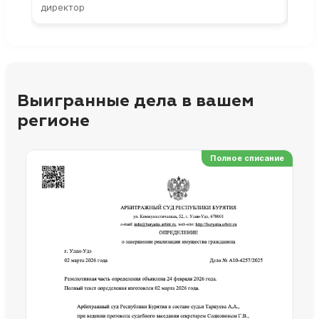
директор
парт
Выигранные дела в вашем
регионе
Полное списание
Ре
Но
Сп