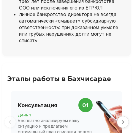
трёх лет после завершения банкротства
ООО или исключения его из ЕГРЮЛ
личное банкротство директора не всегда
автоматически «смывает» субсидиарную
ответственность: при доказанном умысле
или грубых нарушениях долги могут не
списать
Этапы работы в Бахчисарае
П
Консультация
01
д
День 1
Д
Бесплатно анализируем вашу
В
ситуацию и предлагаем
П
оптимальный план списания долгов
ф