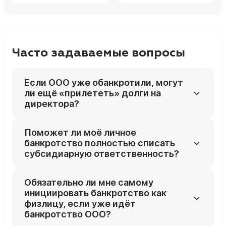
Часто задаваемые вопросы
Если ООО уже обанкротили, могут
ли ещё «прилететь» долги на
директора?
Да, привлекать директора и других
Поможет ли моё личное
контролирующих лиц к субсидиарной
банкротство полностью списать
ответственности можно и после
субсидиарную ответственность?
завершения банкротства компании или её
исключения из ЕГРЮЛ, в пределах
В большинстве случаев требования по
Обязательно ли мне самому
специальных сроков.
субсидиарке включаются в личное
инициировать банкротство как
банкротство и могут быть списаны по его
физлицу, если уже идёт
итогам, если не доказан умысел и грубые
банкротство ООО?
нарушения с вашей стороны. Но при