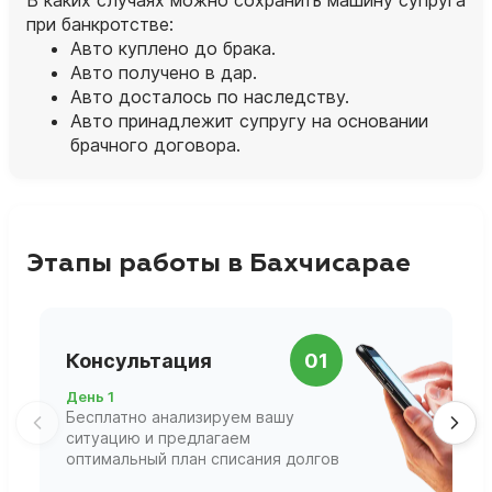
при банкротстве:
Авто куплено до брака.
Авто получено в дар.
Авто досталось по наследству.
Авто принадлежит супругу на основании
брачного договора.
Этапы работы в Бахчисарае
П
Консультация
01
д
День 1
Д
Бесплатно анализируем вашу
В
ситуацию и предлагаем
П
оптимальный план списания долгов
ф
г