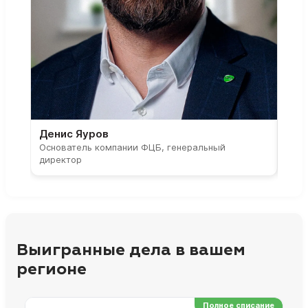
Денис Яуров
Све
Основатель компании ФЦБ, генеральный
Соос
директор
парт
Выигранные дела в вашем
регионе
Полное списание