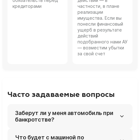
обязательств перед
действий — в
кредиторами
частности, в плане
реализации
имущества. Если вы
понесли финансовый
ущерб в результате
действий
подобранного нами АУ
— возместим убытки
за свой счет
Часто задаваемые вопросы
Заберут ли у меня автомобиль при
банкротстве?
Если машина стоит дороже минимального
Что будет с машиной по
порога (10 тыс. руб.) и не подпадает под