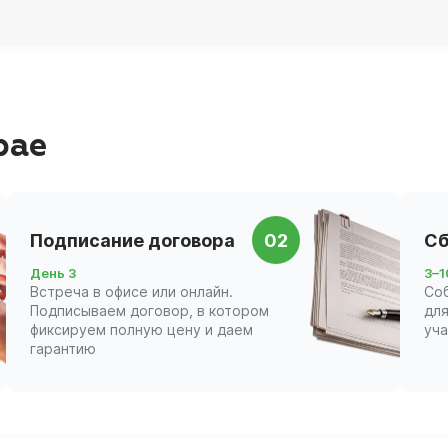
рае
Подписание договора
02
Сб
День 3
3–1
Встреча в офисе или онлайн.
Со
Подписываем договор, в котором
для
фиксируем полную цену и даем
уч
гарантию