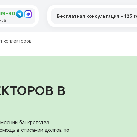
-89-90
Бесплатная консультация
•
125 
дной
от коллекторов
ЕКТОРОВ В
млении банкротства,
омощь в списании долгов по