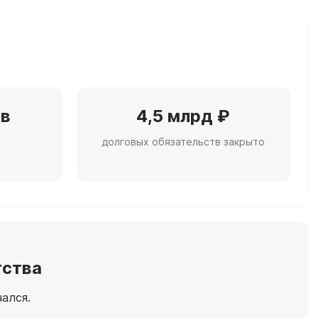
ов
4,5 млрд ₽
долговых обязательств закрыто
тства
чался.