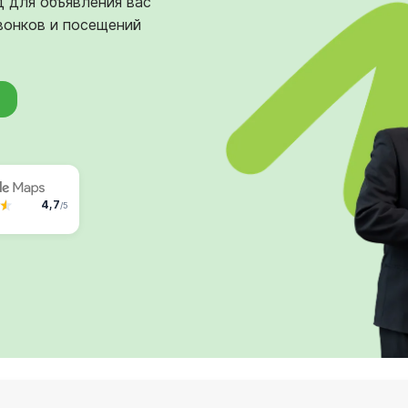
д для объявления вас
вонков и посещений
4,7
/5