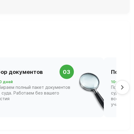
ор документов
03
Подача 
0 дней
10–21 день
бираем полный пакет документов
Подаём за
 суда. Работаем без вашего
суд и соп
астия
всех этапа
участвова