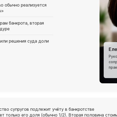
во обычно реализуется
ы»
рам банкрота, вторая
едуре
 или решения суда доли
Еле
Рук
соп
пра
тво супругов подлежит учёту в банкротстве
ет только его доля (обычно 1/2). Вторая половина сто