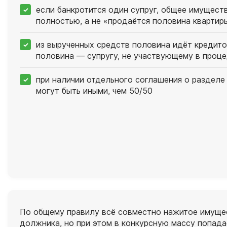
если банкротится один супруг, общее имущест
полностью, а не «продаётся половина квартир
из вырученных средств половина идёт кредито
половина — супругу, не участвующему в проц
при наличии отдельного соглашения о разделе
могут быть иными, чем 50/50
По общему правилу всё совместно нажитое имущес
должника, но при этом в конкурсную массу попада