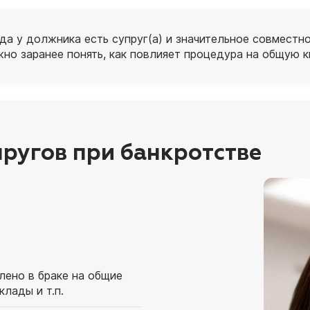
да у должника есть супруг(а) и значительное совмест
жно заранее понять, как повлияет процедура на общую к
пругов при банкротстве
лено в браке на общие
клады и т.п.