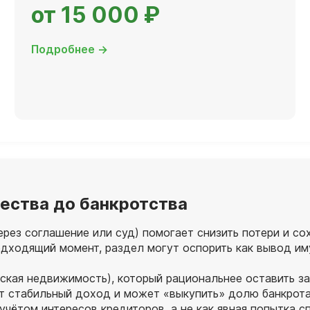
от 15 000 ₽
Подробнее →
ества до банкротства
рез соглашение или суд) помогает снизить потери и со
подходящий момент, раздел могут оспорить как вывод и
ческая недвижимость), который рациональнее оставить 
еет стабильный доход и может «выкупить» долю банкрот
учётом интересов кредиторов, а не как явная попытка с