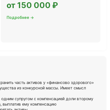
от 150 000 ₽
Подробнее →
хранить часть активов у «финансово здорового»
мущества из конкурсной массы. Имеет смысл
за одним супругом с компенсацией доли второму
а, выплатив ему компенсацию
прятать активы