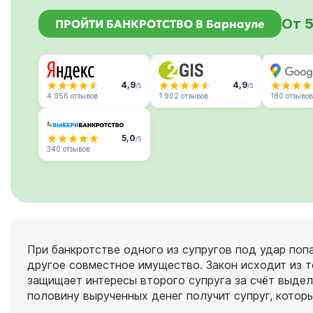
От 5
ПРОЙТИ БАНКРОТСТВО В Барнауле
4,9
4,9
/5
/5
4 956 отзывов
1 902 отзывов
180 отзывов
5,0
/5
340 отзывов
При банкротстве одного из супругов под удар попа
другое совместное имущество. Закон исходит из т
защищает интересы второго супруга за счёт выделе
половину вырученных денег получит супруг, которы