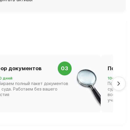
ор документов
03
Подача 
0 дней
10–21 день
бираем полный пакет документов
Подаём за
 суда. Работаем без вашего
суд и соп
астия
всех этапа
участвова