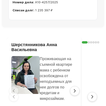
Номер дела:
А10-4257/2025
Списан долг:
1 235 397 ₽
Ознакомиться с делом →
Шерстянникова Анна
Печагина
Васильевна
Василье
Проживающая на
съемной квартире
мама с ребенком
освобождена от
неподъемных для
нее долгов по
кредитам и
микрозаймам.