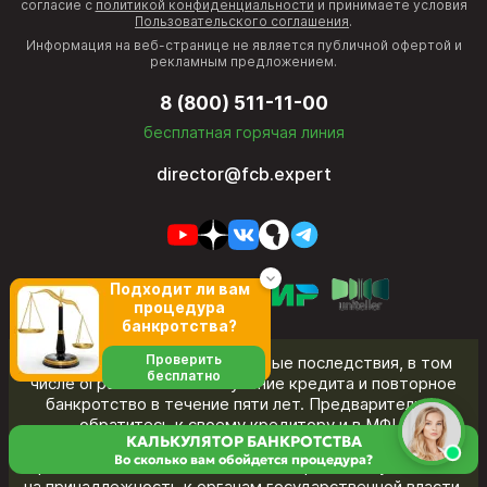
согласие с
политикой конфиденциальности
и принимаете условия
Пользовательского соглашения
.
Информация на веб-странице не является публичной офертой и
рекламным предложением.
8 (800) 511-11-00
бесплатная горячая линия
director@fcb.expert
Подходит ли вам
процедура
банкротства?
Проверить
Банкротство влечет негативные последствия, в том
бесплатно
числе ограничения на получение кредита и повторное
банкротство в течение пяти лет. Предварительно
обратитесь к своему кредитору и в МФЦ.
КАЛЬКУЛЯТОР БАНКРОТСТВА
«Федеральный центр банкротства» - частная
Во сколько вам обойдется процедура?
юридическая компания. Название бренда не указывает
на принадлежность к органам государственной власти.