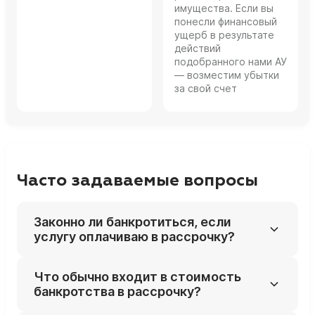
имущества. Если вы
понесли финансовый
ущерб в результате
действий
подобранного нами АУ
— возместим убытки
за свой счет
Часто задаваемые вопросы
Законно ли банкротиться, если
услугу оплачиваю в рассрочку?
Да, рассрочка — это внутренняя
Что обычно входит в стоимость
договорённость с юристами, а не новый
банкротства в рассрочку?
кредит, поэтому закон о банкротстве не