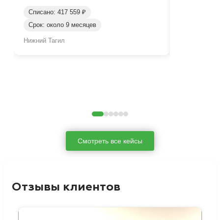
Списано: 417 559 ₽
Списано: 95
Срок: около 9 месяцев
Срок: окол
Нижний Тагил
Нижний Таги
Смотреть все кейсы
Отзывы клиентов