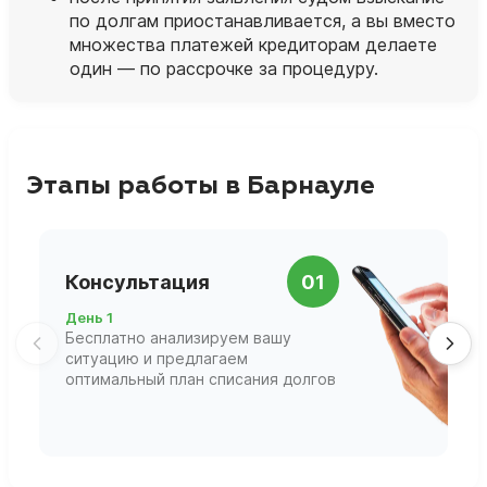
по долгам приостанавливается, а вы вместо
множества платежей кредиторам делаете
один — по рассрочке за процедуру.
Этапы работы в Барнауле
П
Консультация
01
д
День 1
Д
Бесплатно анализируем вашу
В
ситуацию и предлагаем
П
оптимальный план списания долгов
ф
г