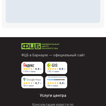
ФЦБ в Барнауле
— официальный сайт
4,9
4,9
/5
/5
4 956 отзывов
1 902 отзывов
Независимый агрегатор
4,7
5,0
/5
/5
180 отзывов
340 отзывов
Услуги центра
Консультация юриста по