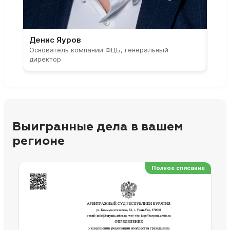
Денис Яуров
Све
Основатель компании ФЦБ, генеральный
Соос
директор
парт
Выигранные дела в вашем
регионе
Полное списание
Ре
Но
Сп