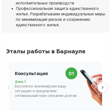
исполнительных производств
Профессиональная защита единственного
жилья. Разрабатываем индивидуальные меры
по минимизации рисков и сохранению
единственного жилья.
Этапы работы в Барнауле
П
Консультация
01
д
День 1
Д
Бесплатно анализируем вашу
В
ситуацию и предлагаем
П
оптимальный план списания долгов
ф
г