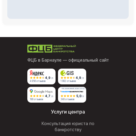
ФЦБ в Барнауле
— официальный сайт
4,9
4,9
/5
/5
4 956 отзывов
1 902 отзывов
Независимый агрегатор
4,7
5,0
/5
/5
180 отзывов
340 отзывов
Услуги центра
Консультация юриста по
банкротству