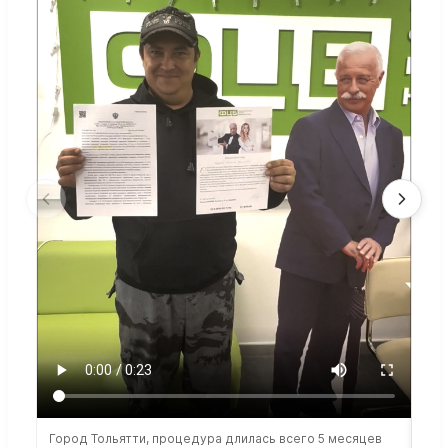
Город Тольятти, процедура длилась всего 5 месяцев
Сто