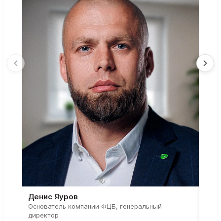
Денис Яуров
Све
Основатель компании ФЦБ, генеральный
Соос
директор
парт