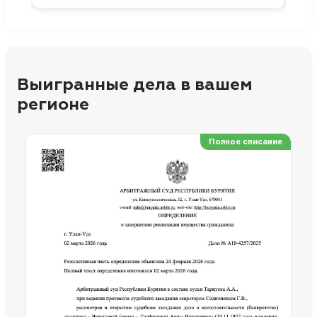
Выигранные дела в вашем
регионе
Полное списание
Ре
Но
Сп