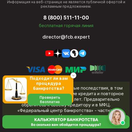
Информация на веб-странице не является публичной офертой и
рекламным предложением.
8 (800) 511-11-00
бесплатная горячая линия
director@fcb.expert
Подходит ли вам
процедура
Банкротство влечет негативные последствия, в том
банкротства?
числе ограничения на получение кредита и повторное
Проверить
банкротство в течение пяти лет. Предварительно
бесплатно
обратитесь к своему кредитору и в МФЦ.
«Федеральный центр банкротства» - частная
юридическая компания. Название бренда не указывает
КАЛЬКУЛЯТОР БАНКРОТСТВА
на принадлежность к органам государственной власти.
Во сколько вам обойдется процедура?