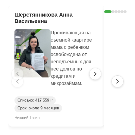
Шерстянникова Анна
Печагина
Васильевна
Василье
Проживающая на
съемной квартире
мама с ребенком
освобождена от
неподъемных для
нее долгов по
кредитам и
микрозаймам.
Списано: 417 559 ₽
Списано: 95
Срок: около 9 месяцев
Срок: окол
Нижний Тагил
Нижний Таги