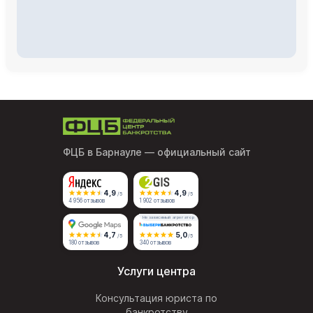
ФЦБ в Барнауле
— официальный сайт
4,9
4,9
/5
/5
4 956 отзывов
1 902 отзывов
Независимый агрегатор
4,7
5,0
/5
/5
180 отзывов
340 отзывов
Услуги центра
Консультация юриста по
банкротству