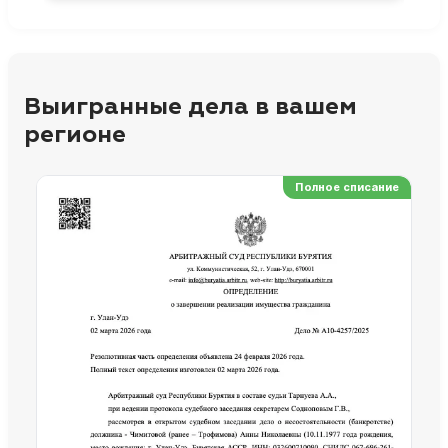
Выигранные дела в вашем
регионе
Полное списание
Ре
Но
Сп