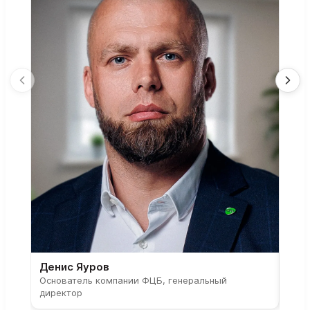
Денис Яуров
Све
Основатель компании ФЦБ, генеральный
Соос
директор
парт