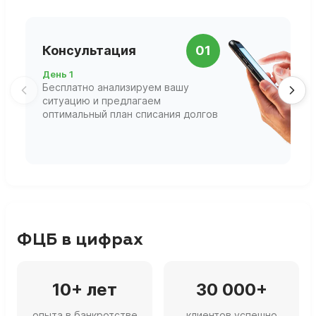
П
Консультация
01
д
День 1
Д
Бесплатно анализируем вашу
В
ситуацию и предлагаем
П
оптимальный план списания долгов
ф
г
ФЦБ в цифрах
10+ лет
30 000+
опыта в банкротстве
клиентов успешно