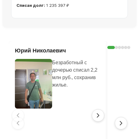
Списан долг:
1 235 397 ₽
Ознакомиться с делом →
Юрий Николаевич
Валенти
Безработный с
дочерью списал 2,2
млн руб., сохранив
жилье.