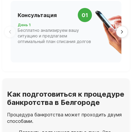
П
Консультация
01
д
День 1
Д
Бесплатно анализируем вашу
В
ситуацию и предлагаем
П
оптимальный план списания долгов
ф
г
Как подготовиться к процедуре
банкротства в Белгороде
Процедура банкротства может проходить двумя
способами.