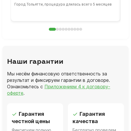
Город Тольятти, процедура длилась всего 5 месяцев
Сто
раб
Наши гарантии
Мы несём финансовую ответственность за
результат и фиксируем гарантии в договоре.
Ознакомьтесь с
Приложением 4 к договору-
оферте
.
Гарантия
Гарантия
честной цены
качества
Фиксируем полную
Бесплатно проведем