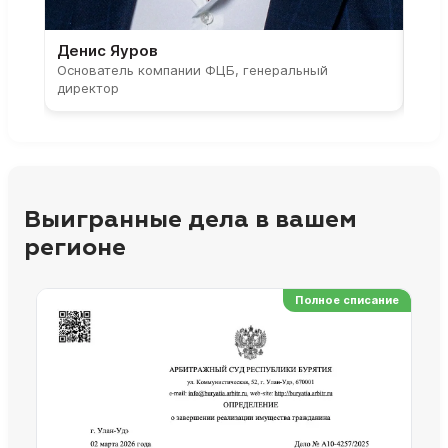
Денис Яуров
Све
Основатель компании ФЦБ, генеральный
Соос
директор
парт
Выигранные дела в вашем
регионе
Полное списание
Ре
Но
Сп