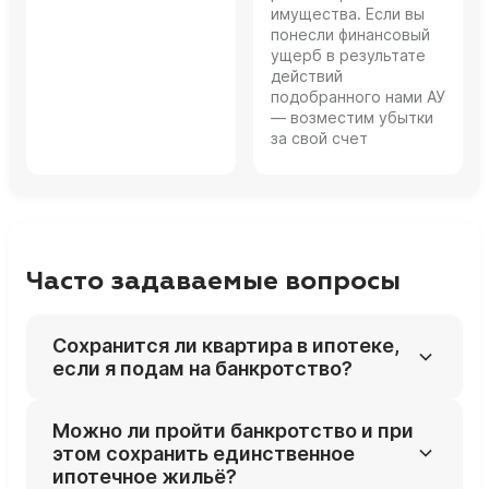
имущества. Если вы
понесли финансовый
ущерб в результате
действий
подобранного нами АУ
— возместим убытки
за свой счет
Часто задаваемые вопросы
Сохранится ли квартира в ипотеке,
если я подам на банкротство?
Ипотечная квартира считается залоговым
Можно ли пройти банкротство и при
жильём и по общему правилу включается в
этом сохранить единственное
конкурсную массу, то есть может быть
ипотечное жильё?