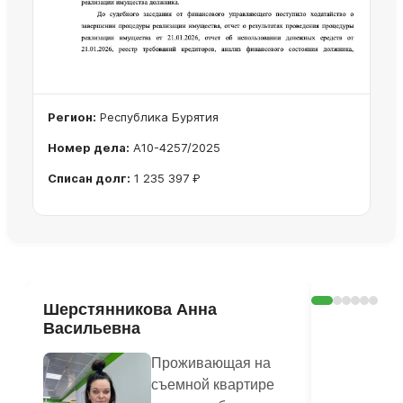
Регион:
Республика Бурятия
Номер дела:
А10-4257/2025
Списан долг:
1 235 397 ₽
Ознакомиться с делом →
Шерстянникова Анна
Печагина
Васильевна
Василье
Проживающая на
съемной квартире