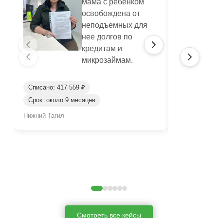
мама с ребенком
освобождена от
неподъемных для
нее долгов по
кредитам и
микрозаймам.
Списано: 417 559 ₽
Списано: 95
Срок: около 9 месяцев
Срок: окол
Нижний Тагил
Нижний Таги
Смотреть все кейсы