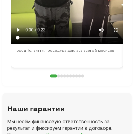
Город Тольятти, процедура длилась всего 5 месяцев
Сто
раб
Наши гарантии
Мы несём финансовую ответственность за
результат и фиксируем гарантии в договоре.