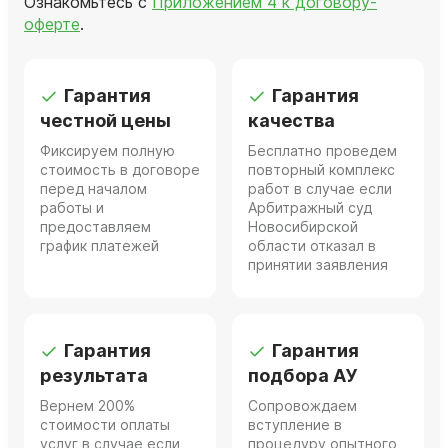
Ознакомьтесь с
Приложением 4 к договору-
оферте
.
Гарантия
Гарантия
честной цены
качества
Фиксируем полную
Бесплатно проведем
стоимость в договоре
повторный комплекс
перед началом
работ в случае если
работы и
Арбитражный суд
предоставляем
Новосибирской
график платежей
области отказал в
принятии заявления
Гарантия
Гарантия
результата
подбора АУ
Вернем 200%
Сопровождаем
стоимости оплаты
вступление в
услуг в случае если
процедуру опытного