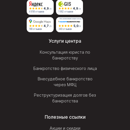
4,9
4,9
/5
/5
4 956 отзывов
1 902 отзывов
Независимый агрегатор
4,7
5,0
/5
/5
180 отзывов
340 отзывов
Услуги центра
Консультация юриста по
банкротству
Банкротство физического лица
Внесудебное банкротство
через МФЦ
Реструктуризация долгов без
банкротства
Полезные ссылки
Акции и скидки