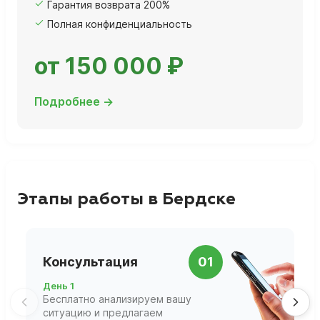
Гарантия возврата 200%
Полная конфиденциальность
от 150 000 ₽
Подробнее →
Этапы работы в Бердске
П
Консультация
01
д
День 1
Д
Бесплатно анализируем вашу
В
ситуацию и предлагаем
П