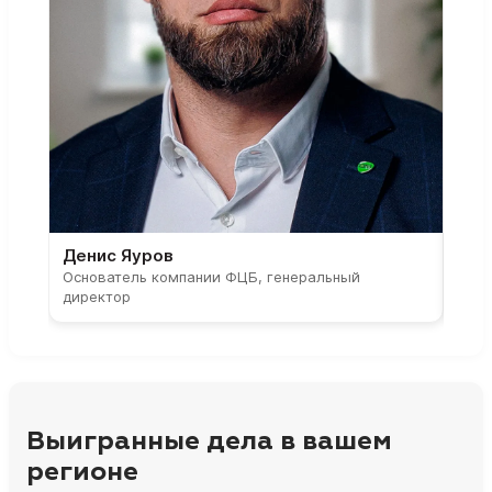
Денис Яуров
Све
Основатель компании ФЦБ, генеральный
Соос
директор
парт
Выигранные дела в вашем
регионе