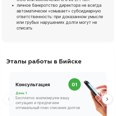
личное банкротство директора не всегда
автоматически «смывает» субсидиарную
ответственность: при доказанном умысле
или грубых нарушениях долги могут не
списать
Этапы работы в Бийске
П
Консультация
01
д
День 1
Д
Бесплатно анализируем вашу
В
ситуацию и предлагаем
П
оптимальный план списания долгов
ф
г