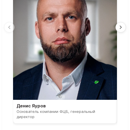
Денис Яуров
Све
Основатель компании ФЦБ, генеральный
Соос
директор
парт