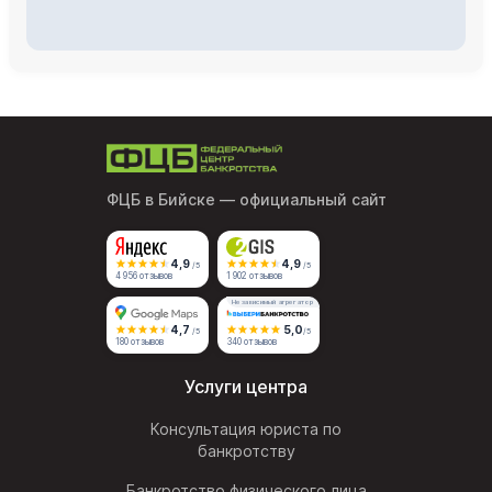
ФЦБ в Бийске
— официальный сайт
4,9
4,9
/5
/5
4 956 отзывов
1 902 отзывов
Независимый агрегатор
4,7
5,0
/5
/5
180 отзывов
340 отзывов
Услуги центра
Консультация юриста по
банкротству
Банкротство физического лица