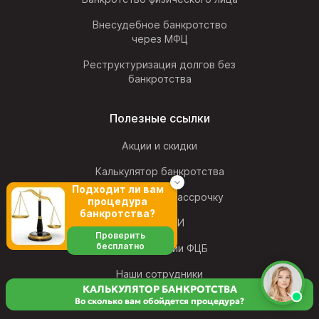
Внесудебное банкротство
через МФЦ
Реструктуризация долгов без
банкротства
Полезные ссылки
Акции и скидки
Калькулятор банкротства
Подходит ли вам
Банкротство в рассрочку
процедура
банкротства?
Мы в СМИ
Проверить
бесплатно
Блог компании ФЦБ
Наши сотрудники
КАЛЬКУЛЯТОР БАНКРОТСТВА
Вакансии
Во сколько вам обойдется процедура?