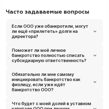
Часто задаваемые вопросы
Если ООО уже обанкротили, могут
ли ещё «прилететь» долги на
директора?
Да, привлекать директора и других
Поможет ли моё личное
контролирующих лиц к субсидиарной
банкротство полностью списать
ответственности можно и после
субсидиарную ответственность?
завершения банкротства компании или её
исключения из ЕГРЮЛ, в пределах
В большинстве случаев требования по
Обязательно ли мне самому
специальных сроков.
субсидиарке включаются в личное
инициировать банкротство как
банкротство и могут быть списаны по его
физлицу, если уже идёт
итогам, если не доказан умысел и грубые
банкротство ООО?
нарушения с вашей стороны. Но при
преднамеренном или фиктивном
Не обязательно, но это часто выгоднее, чем
Что будет с моей долей в уставном
банкротстве, уголовных составах и
ждать, пока кредиторы или управляющий
капитале ООО при личном