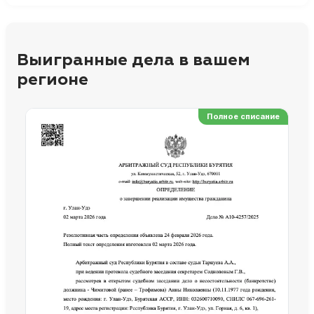
Выигранные дела в вашем
регионе
Полное списание
Ре
Но
Сп