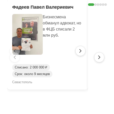
Фадеев Павел Валериевич
Кашлюк 
Бизнесмена
обманул адвокат, но
в ФЦБ списали 2
млн руб.
Списано: 2 000 000 ₽
Списано: 3 
Срок: около 9 месяцев
Срок: окол
Севастополь
Севастополь