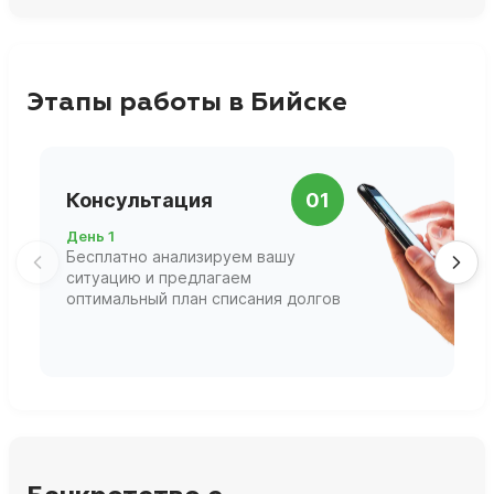
Этапы работы в Бийске
П
Консультация
01
д
День 1
Д
Бесплатно анализируем вашу
В
ситуацию и предлагаем
П
оптимальный план списания долгов
ф
г