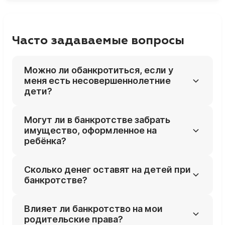
Часто задаваемые вопросы
Можно ли обанкротиться, если у
меня есть несовершеннолетние
дети?
Да, наличие детей не мешает банкротству,
Могут ли в банкротстве забрать
а закон отдельно защищает их интересы в
имущество, оформленное на
процедуре.
ребёнка?
Нет, имущество ребёнка не включают в
Сколько денег оставят на детей при
конкурсную массу и не обращают в счёт
банкротстве?
долгов родителя, за исключением редких
случаев злоупотреблений.
Как минимум — прожиточный минимум на
Влияет ли банкротство на мои
должника и на каждого ребёнка, с учётом
родительские права?
региональных норм и реального дохода.