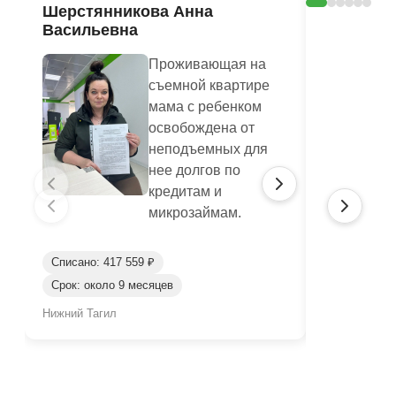
Шерстянникова Анна
Печагина
Васильевна
Василье
Проживающая на
съемной квартире
мама с ребенком
освобождена от
неподъемных для
нее долгов по
кредитам и
микрозаймам.
Списано: 417 559 ₽
Списано: 95
Срок: около 9 месяцев
Срок: окол
Нижний Тагил
Нижний Таги