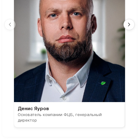
Денис Яуров
Све
Основатель компании ФЦБ, генеральный
Соос
директор
парт