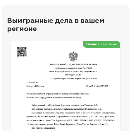
Выигранные дела в вашем
регионе
Полное списание
Ре
Но
Сп