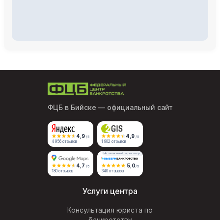
ФЦБ в Бийске
— официальный сайт
4,9
4,9
/5
/5
4 956 отзывов
1 902 отзывов
Независимый агрегатор
4,7
5,0
/5
/5
180 отзывов
340 отзывов
Услуги центра
Консультация юриста по
банкротству