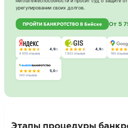
неплатежеспособности и просит суд о защите от
урегулировании своих долгов.
От 5 
ПРОЙТИ БАНКРОТСТВО В Бийске
4,9
4,9
/5
/5
4 956 отзывов
1 902 отзывов
180 отзывов
5,0
/5
340 отзывов
Этапы процедуры банкро