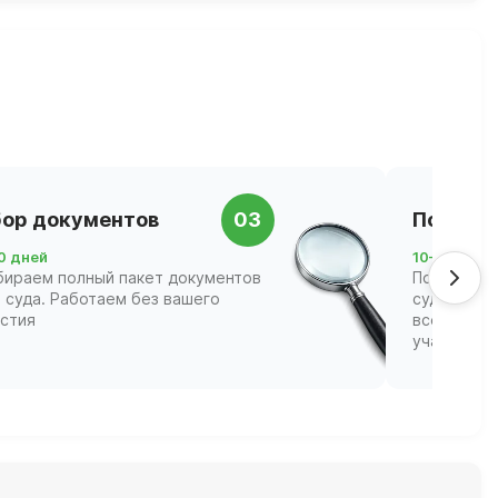
ор документов
03
Подача 
0 дней
10–21 день
бираем полный пакет документов
Подаём за
 суда. Работаем без вашего
суд и соп
астия
всех этапа
участвова