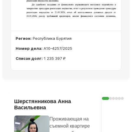
Регион:
Республика Бурятия
Номер дела:
А10-4257/2025
Списан долг:
1 235 397 ₽
Ознакомиться с делом →
Шерстянникова Анна
Печагина
Васильевна
Василье
Проживающая на
съемной квартире