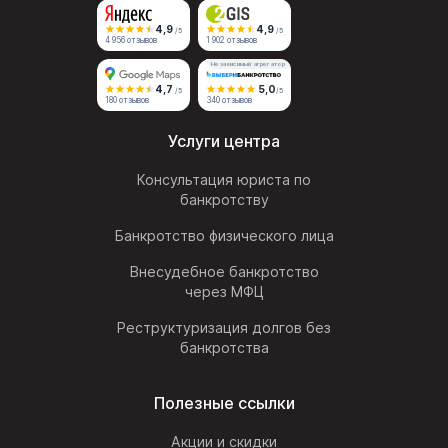
4,9
4,9
/5
/5
4 956 отзывов
1 902 отзывов
Независимый агрегатор
4,7
5,0
/5
/5
180 отзывов
340 отзывов
Услуги центра
Консультация юриста по
банкротству
Банкротство физического лица
Внесудебное банкротство
через МФЦ
Реструктуризация долгов без
банкротства
Полезные ссылки
Акции и скидки