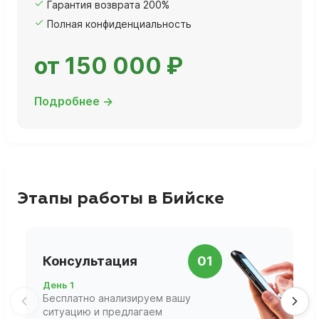
Гарантия возврата 200%
Полная конфиденциальность
от 150 000 ₽
Подробнее →
Этапы работы в Бийске
П
Консультация
01
д
День 1
Д
Бесплатно анализируем вашу
В
ситуацию и предлагаем
П