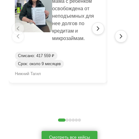
мама с ребенком
освобождена от
неподъемных для
нее долгов по
кредитам и
микрозаймам.
Списано: 417 559 ₽
Списано: 95
Срок: около 9 месяцев
Срок: окол
Нижний Тагил
Нижний Таги
Смотреть все кейсы