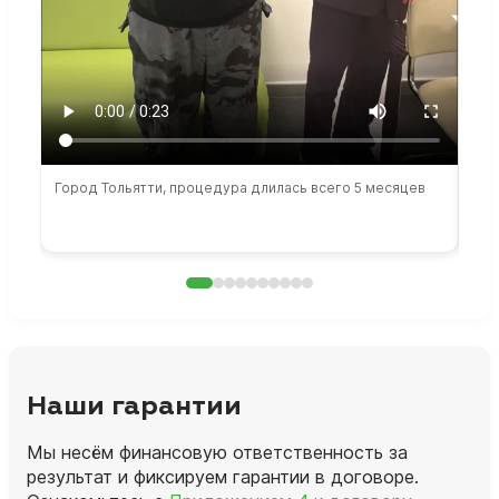
Город Тольятти, процедура длилась всего 5 месяцев
Сто
раб
Наши гарантии
Мы несём финансовую ответственность за
результат и фиксируем гарантии в договоре.