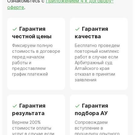
Ознакомьтесь с
Приложением 4 к договору-
оферте
.
Гарантия
Гарантия
честной цены
качества
Фиксируем полную
Бесплатно проведем
стоимость в договоре
повторный комплекс
перед началом
работ в случае если
работы и
Арбитражный суд
предоставляем
Алтайского края
график платежей
отказал в принятии
заявления
Гарантия
Гарантия
результата
подбора АУ
Вернем 200%
Сопровождаем
стоимости оплаты
вступление в
услуг в случае если
процедуру опытного