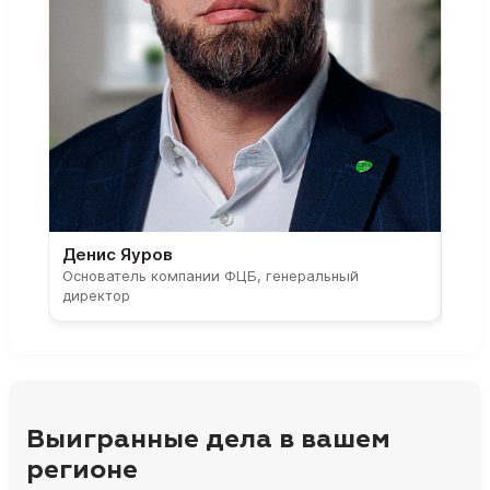
Денис Яуров
Све
Основатель компании ФЦБ, генеральный
Соос
директор
парт
Выигранные дела в вашем
регионе