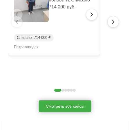
714 000 руб.
Списано: 714 000 ₽
Списано: 1 
Петрозаводск
Сочи
Смотреть все кейсы