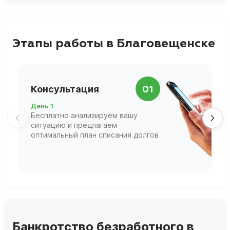
Этапы работы в Благовещенске
П
Консультация
01
д
День 1
Д
Бесплатно анализируем вашу
В
ситуацию и предлагаем
П
оптимальный план списания долгов
ф
г
Банкротство безработного в