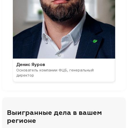
Денис Яуров
Све
Основатель компании ФЦБ, генеральный
Соос
директор
парт
Выигранные дела в вашем
регионе