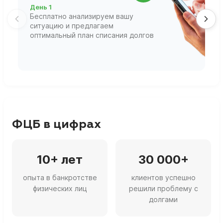
День 1
Д
Бесплатно анализируем вашу
В
ситуацию и предлагаем
П
оптимальный план списания долгов
ф
г
ФЦБ в цифрах
10+ лет
30 000+
опыта в банкротстве
клиентов успешно
физических лиц
решили проблему с
долгами