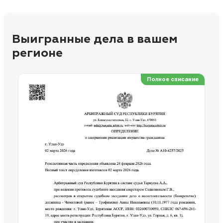
Выигранные дела в вашем
регионе
Полное списание
Ре
Но
Сп