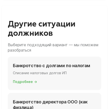
(защищённое жильё и т.п.).
действуют ограничения на регистрацию в
качестве ИП и участие в управлении
юрлицами. Точные сроки и последствия
лучше уточнить до подачи заявления, чтобы
Другие ситуации
понимать, как это скажется на будущем
должников
бизнесе.
Выберите подходящий вариант — мы поможем
разобраться
Банкротство с долгами по налогам
Списание налоговых долгов ИП
Подробнее →
Банкротство директора ООО (как
физлица)