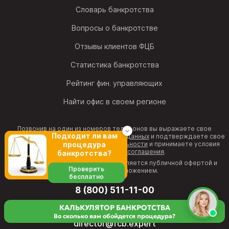
Словарь банкротства
Вопросы о банкротстве
Отзывы клиентов ФЦБ
Статистика банкротства
Рейтинг фин. управляющих
Найти офис в своем регионе
Позвонив на один из номеров телефонов вы выражаете свое
Подходит ли вам
согласие на обработку персональных данных
и подтверждаете свое
согласие с
политикой конфиденциальности
и принимаете условия
процедура
Пользовательского соглашения
.
банкротства?
Информация на веб-странице не является публичной офертой и
Проверить
рекламным предложением.
бесплатно
8 (800) 511-11-00
бесплатная горячая линия
КАЛЬКУЛЯТОР БАНКРОТСТВА
Во сколько вам обойдется процедура?
director@fcb.expert