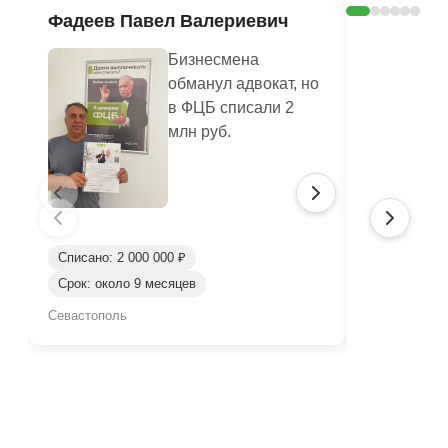
Фадеев Павел Валериевич
Кашлюк 
Бизнесмена
обманул адвокат, но
в ФЦБ списали 2
млн руб.
Списано: 2 000 000 ₽
Списано: 3 
Срок: около 9 месяцев
Срок: окол
Севастополь
Севастополь