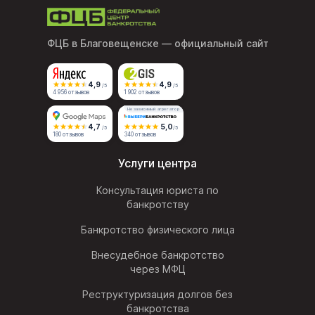
ФЦБ в Благовещенске
— официальный сайт
4,9
4,9
/5
/5
4 956 отзывов
1 902 отзывов
Независимый агрегатор
4,7
5,0
/5
/5
180 отзывов
340 отзывов
Услуги центра
Консультация юриста по
банкротству
Банкротство физического лица
Внесудебное банкротство
через МФЦ
Реструктуризация долгов без
банкротства