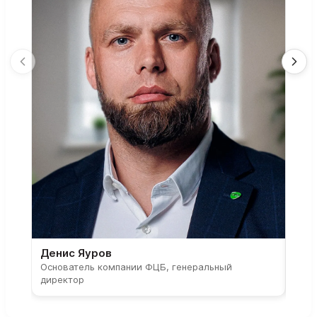
Денис Яуров
Све
Основатель компании ФЦБ, генеральный
Соос
директор
парт