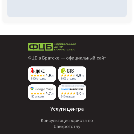
ФЦБ в Братске
— официальный сайт
4,9
4,9
/5
/5
4 956 отзывов
1 902 отзывов
Независимый агрегатор
4,7
5,0
/5
/5
180 отзывов
340 отзывов
Услуги центра
Консультация юриста по
банкротству