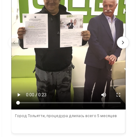
Город Тольятти, процедура длилась всего 5 месяцев
Сто
раб