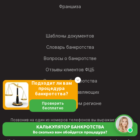
Франшиза
Шаблоны документов
Словарь банкротства
Вопросы о банкротстве
Отзывы клиентов ФЦБ
Статистика банкротства
Подходит ли вам
процедура
Рейтинг фин. управляющих
банкротства?
Найти офис в своем регионе
Проверить
бесплатно
Позвонив на один из номеров телефонов вы выражаете свое
согласие на обработку персональных данных
и подтверждаете свое
КАЛЬКУЛЯТОР БАНКРОТСТВА
согласие с
политикой конфиденциальности
и принимаете условия
Во сколько вам обойдется процедура?
Пользовательского соглашения
.