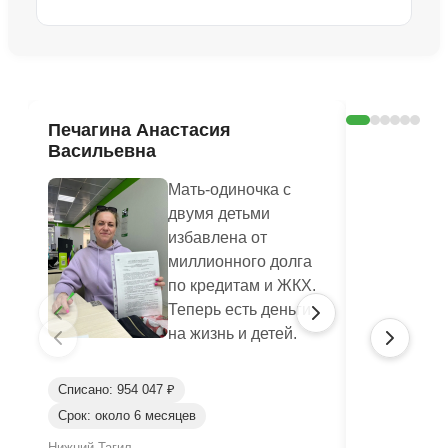
Ознакомиться с делом →
Печагина Анастасия
Оксана 
Васильевна
Мать-одиночка с
двумя детьми
избавлена от
миллионного долга
по кредитам и ЖКХ.
Теперь есть деньги
на жизнь и детей.
Списано: 954 047 ₽
Срок: около 6 месяцев
Списано: 65
Нижний Тагил
Джанкой