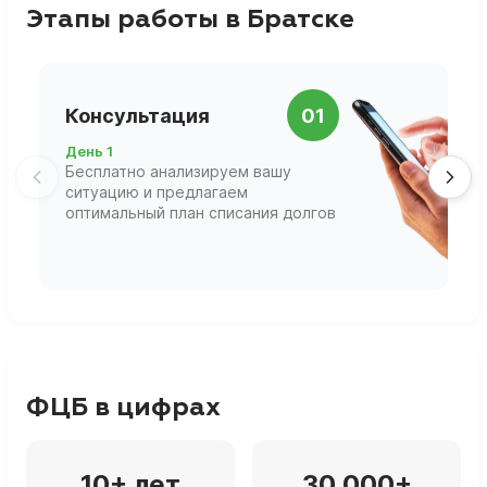
Этапы работы в Братске
П
Консультация
01
д
День 1
Д
Бесплатно анализируем вашу
В
ситуацию и предлагаем
П
оптимальный план списания долгов
ф
г
ФЦБ в цифрах
10+ лет
30 000+