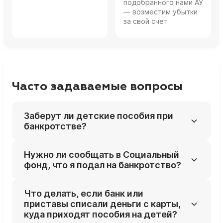
подобранного нами АУ
— возместим убытки
за свой счет
Часто задаваемые вопросы
Заберут ли детские пособия при
банкротстве?
Нет, детские пособия не входят в
Нужно ли сообщать в Социальный
конкурсную массу и не могут быть
фонд, что я подал на банкротство?
обращены на погашение долгов: это прямо
предусмотрено законом.
Нет, сам факт банкротства не влияет на
Что делать, если банк или
право получать детские пособия, и
приставы списали деньги с карты,
отдельно уведомлять Соцфонд обычно не
куда приходят пособия на детей?
требуется.