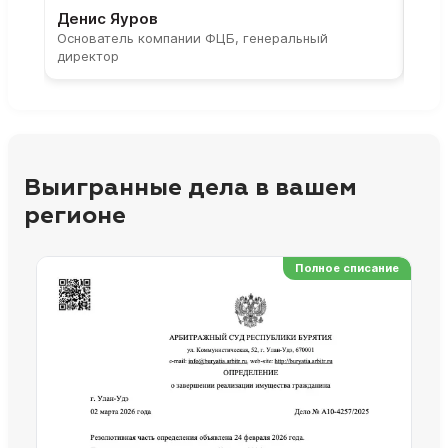
Денис Яуров
Све
Основатель компании ФЦБ, генеральный
Соос
директор
парт
Выигранные дела в вашем
регионе
Полное списание
Ре
Но
Сп