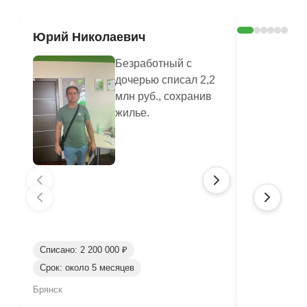
Юрий Николаевич
Валенти
Безработный с
дочерью списал 2,2
млн руб., сохранив
жилье.
Списано: 2 200 000 ₽
Срок: около 5 месяцев
Списано: 80
Брянск
Брянск