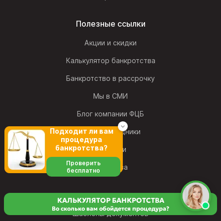
Полезные ссылки
Акции и скидки
Калькулятор банкротства
Банкротство в рассрочку
Мы в СМИ
Блог компании ФЦБ
Подходит ли вам
Наши сотрудники
процедура
банкротства?
Вакансии
Проверить
Франшиза
бесплатно
КАЛЬКУЛЯТОР БАНКРОТСТВА
Во сколько вам обойдется процедура?
Шаблоны документов