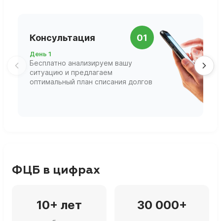
П
Консультация
01
д
День 1
Д
Бесплатно анализируем вашу
В
ситуацию и предлагаем
П
оптимальный план списания долгов
ф
г
ФЦБ в цифрах
10+ лет
30 000+