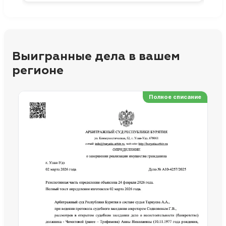
Выигранные дела в вашем
регионе
Полное списание
Ре
Но
Сп