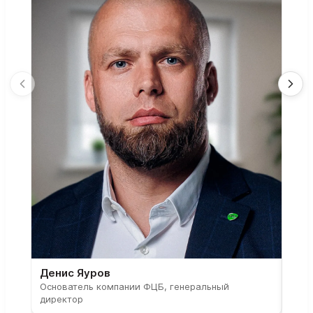
Денис Яуров
Све
Основатель компании ФЦБ, генеральный
Соос
директор
парт