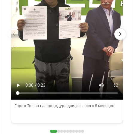
Город Тольятти, процедура длилась всего 5 месяцев
Сто
раб