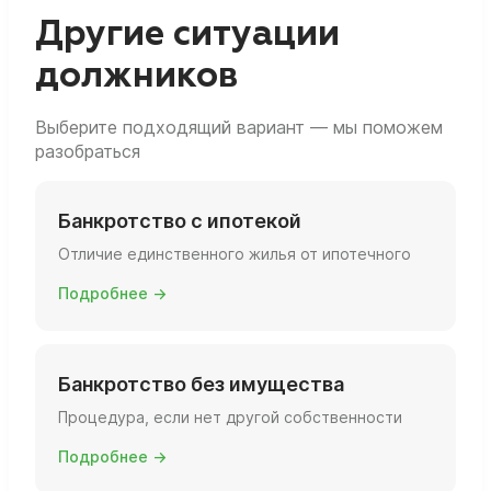
вы фактически живёте, есть ли ещё объекты
Другие ситуации
и какова их площадь и статус.
должников
Выберите подходящий вариант — мы поможем
разобраться
Банкротство с ипотекой
Отличие единственного жилья от ипотечного
Подробнее →
Банкротство без имущества
Процедура, если нет другой собственности
Подробнее →