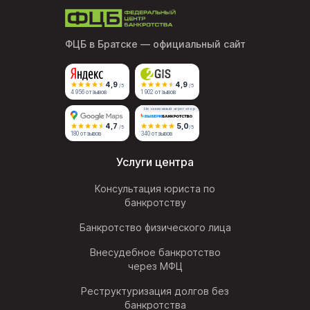
ФЦБ в Братске
— официальный сайт
4,9
4,9
/5
/5
4 956 отзывов
1 902 отзывов
Независимый агрегатор
4,7
5,0
/5
/5
180 отзывов
340 отзывов
Услуги центра
Консультация юриста по
банкротству
Банкротство физического лица
Внесудебное банкротство
через МФЦ
Реструктуризация долгов без
банкротства