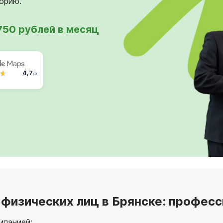
торию.
750 рублей в месяц
4,7
/5
 физических лиц в Брянске: профес
мпанией: