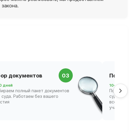
 закона.
ор документов
03
Подача 
0 дней
10–21 день
бираем полный пакет документов
Подаём за
 суда. Работаем без вашего
суд и соп
астия
всех этапа
участвова