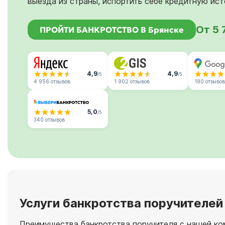
выезда из страны, испортить себе кредитную ис
От 5 
ПРОЙТИ БАНКРОТСТВО В Брянске
4,9
4,9
/5
/5
4 956 отзывов
1 902 отзывов
180 отзывов
5,0
/5
340 отзывов
Услуги банкротства поручителей
Преимущества банкротства поручителя с нашей ко