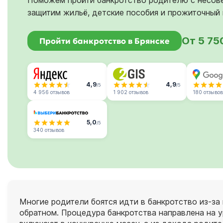
Поможем пройти банкротство родителю с несов
защитим жильё, детские пособия и прожиточный 
От 5 75
Пройти банкротство в Брянске
4,9
4,9
/5
/5
4 956 отзывов
1 902 отзывов
180 отзывов
5,0
/5
340 отзывов
Многие родители боятся идти в банкротство из‑за
обратном. Процедура банкротства направлена на у