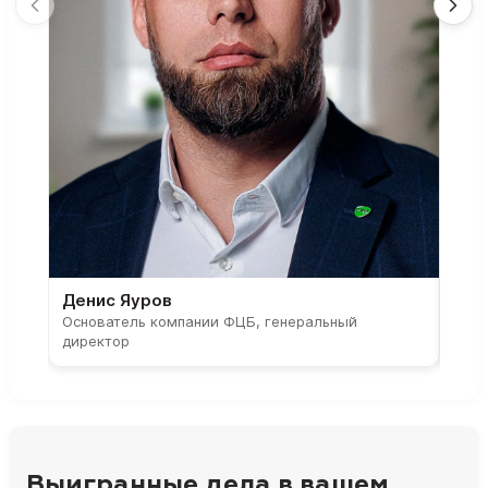
Денис Яуров
Све
Основатель компании ФЦБ, генеральный
Соос
директор
парт
Выигранные дела в вашем