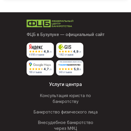
ФЦБ в Бузулуке
— официальный сайт
4,9
4,9
/5
/5
4 956 отзывов
1 902 отзывов
Независимый агрегатор
4,7
5,0
/5
/5
180 отзывов
340 отзывов
Услуги центра
Консультация юриста по
банкротству
Банкротство физического лица
Внесудебное банкротство
через МФЦ