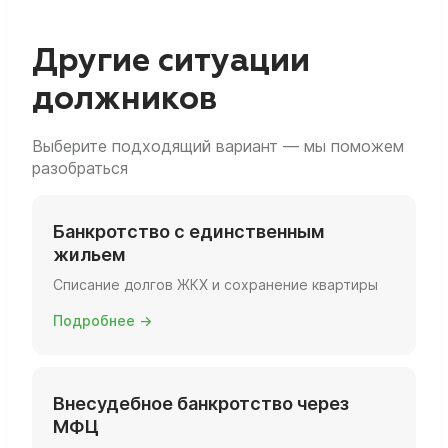
пени за прошлые периоды можно включить
остаётся при условии, что оно не в залоге и
в реестр требований кредиторов и списать
соответствует критериям единственного.
по итогам процедуры банкротства.
Другие ситуации
должников
Выберите подходящий вариант — мы поможем
разобраться
Банкротство с единственным
жильем
Списание долгов ЖКХ и сохранение квартиры
Подробнее →
Внесудебное банкротство через
МФЦ