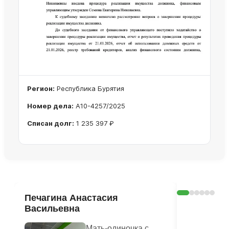
Регион:
Республика Бурятия
Номер дела:
А10-4257/2025
Списан долг:
1 235 397 ₽
Ознакомиться с делом →
Печагина Анастасия
Галина 
Васильевна
Мать-одиночка с