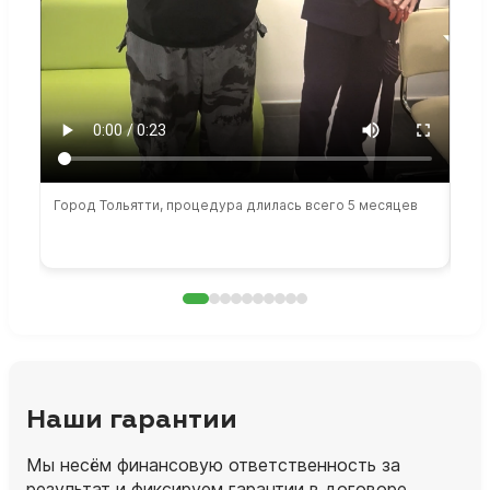
Город Тольятти, процедура длилась всего 5 месяцев
Сто
раб
Наши гарантии
Мы несём финансовую ответственность за
результат и фиксируем гарантии в договоре.