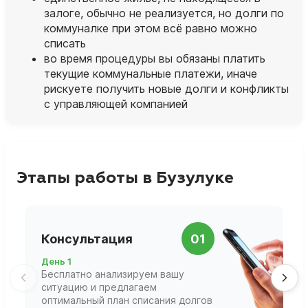
залоге, обычно не реализуется, но долги по
коммуналке при этом всё равно можно
списать
во время процедуры вы обязаны платить
текущие коммунальные платежи, иначе
рискуете получить новые долги и конфликты
с управляющей компанией
Этапы работы в Бузулуке
П
Консультация
01
д
День 1
Д
Бесплатно анализируем вашу
В
ситуацию и предлагаем
П
оптимальный план списания долгов
ф