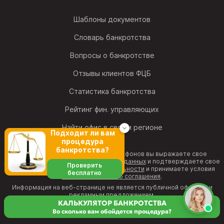
Шаблоны документов
Словарь банкротства
Вопросы о банкротстве
Отзывы клиентов ФЦБ
Статистика банкротства
Рейтинг фин. управляющих
Найти офис в своем регионе
Подходит ли вам
процедура
банкротства?
Позвонив на один из номеров телефонов вы выражаете свое
согласие на обработку персональных данных
и подтверждаете свое
Проверить
согласие с
политикой конфиденциальности
и принимаете условия
бесплатно
Пользовательского соглашения
.
Информация на веб-странице не является публичной офертой и
рекламным предложением.
КАЛЬКУЛЯТОР БАНКРОТСТВА
Во сколько вам обойдется процедура?
8 (800) 511-11-00