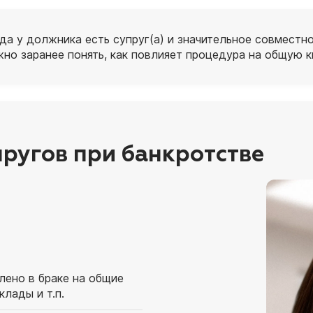
да у должника есть супруг(а) и значительное совмест
жно заранее понять, как повлияет процедура на общую к
пругов при банкротстве
лено в браке на общие
клады и т.п.