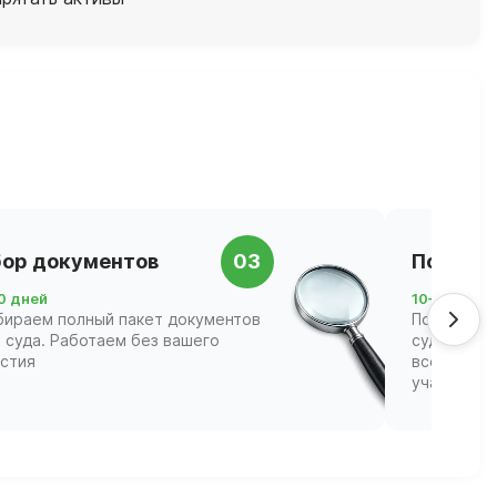
ор документов
03
Подача 
0 дней
10–21 день
бираем полный пакет документов
Подаём за
 суда. Работаем без вашего
суд и соп
астия
всех этапа
участвова