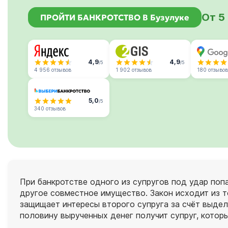
От 5
ПРОЙТИ БАНКРОТСТВО В Бузулуке
4,9
4,9
/5
/5
4 956 отзывов
1 902 отзывов
180 отзывов
5,0
/5
340 отзывов
При банкротстве одного из супругов под удар попа
другое совместное имущество. Закон исходит из т
защищает интересы второго супруга за счёт выделе
половину вырученных денег получит супруг, которы