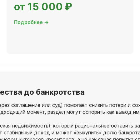
от 15 000 ₽
Подробнее →
ества до банкротства
рез соглашение или суд) помогает снизить потери и со
подходящий момент, раздел могут оспорить как вывод и
ческая недвижимость), который рациональнее оставить 
еет стабильный доход и может «выкупить» долю банкрот
учётом интересов кредиторов, а не как явная попытка с