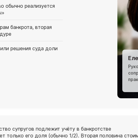
во обычно реализуется
ы»
рам банкрота, вторая
едуре
 или решения суда доли
Еле
Рук
соп
пра
тво супругов подлежит учёту в банкротстве
ет только его доля (обычно 1/2). Вторая половина сто