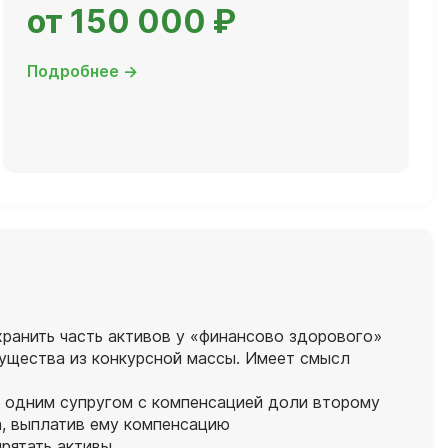
от 150 000 ₽
Подробнее →
хранить часть активов у «финансово здорового»
мущества из конкурсной массы. Имеет смысл
за одним супругом с компенсацией доли второму
а, выплатив ему компенсацию
прятать активы