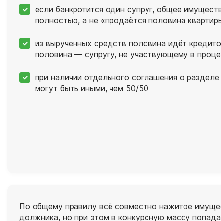
если банкротится один супруг, общее имущест
полностью, а не «продаётся половина квартир
из вырученных средств половина идёт кредито
половина — супругу, не участвующему в проц
при наличии отдельного соглашения о разделе
могут быть иными, чем 50/50
По общему правилу всё совместно нажитое имущес
должника, но при этом в конкурсную массу попада