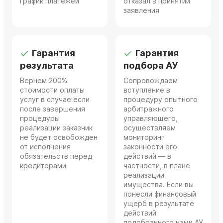
график платежей
отказал в принятии
заявления
Гарантия
Гарантия
результата
подбора АУ
Вернем 200%
Сопровождаем
стоимости оплаты
вступление в
услуг в случае если
процедуру опытного
после завершения
арбитражного
процедуры
управляющего,
реализации заказчик
осуществляем
не будет освобожден
мониторинг
от исполнения
законности его
обязательств перед
действий — в
кредиторами
частности, в плане
реализации
имущества. Если вы
понесли финансовый
ущерб в результате
действий
подобранного нами АУ