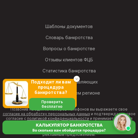
Шаблоны документов
Словарь банкротства
Вопросы о банкротстве
Отзывы клиентов ФЦБ
Статистика банкротства
Рейтинг фин. управляющих
Подходит ли вам
процедура
банкротства?
Найти офис в своем регионе
Проверить
бесплатно
Позвонив на один из номеров телефонов вы выражаете свое
согласие на обработку персональных данных
и подтверждаете свое
согласие с
политикой конфиденциальности
и принимаете условия
Пользовательского соглашения
.
КАЛЬКУЛЯТОР БАНКРОТСТВА
Информация на веб-странице не является публичной офертой и
Во сколько вам обойдется процедура?
рекламным предложением.