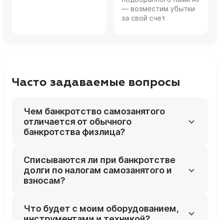
— возместим убытки
за свой счет
Часто задаваемые вопросы
Чем банкротство самозанятого
отличается от обычного
банкротства физлица?
Формально самозанятый банкротится как
Списываются ли при банкротстве
обычный гражданин, но суд дополнительно
долги по налогам самозанятого и
смотрит на доходы по НПД, переводы от
взносам?
клиентов и операции, связанные с
деятельностью. Нужно учитывать налоги
Да, при отсутствии умышленного уклонения
Что будет с моим оборудованием,
самозанятого, оборудование и сделки с
налоговая задолженность по НПД, пени и
инструментами и техникой?