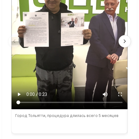
Город Тольятти, процедура длилась всего 5 месяцев
Сто
раб