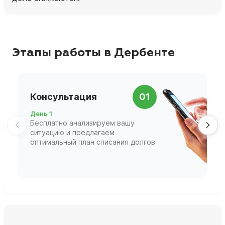
Этапы работы в Дербенте
П
Консультация
01
д
День 1
Д
Бесплатно анализируем вашу
В
ситуацию и предлагаем
П
оптимальный план списания долгов
ф
г