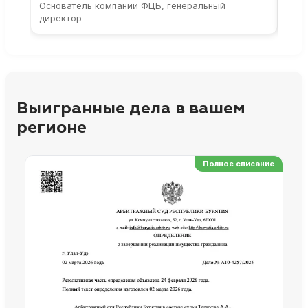
Основатель компании ФЦБ, генеральный
Соос
директор
парт
Выигранные дела в вашем
регионе
Полное списание
Ре
Но
Сп