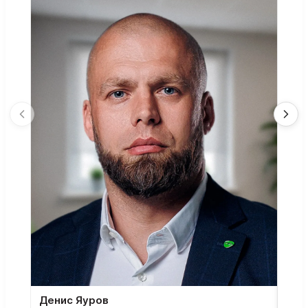
Денис Яуров
Све