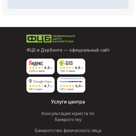
ФЦБ в Дербенте
— официальный сайт
4,9
4,9
/5
/5
4 956 отзывов
1 902 отзывов
Независимый агрегатор
4,7
5,0
/5
/5
180 отзывов
340 отзывов
Услуги центра
Консультация юриста по
банкротству
Банкротство физического лица