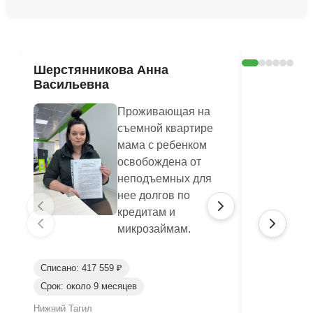
Ознакомиться с делом →
Шерстянникова Анна
Печагина
Васильевна
Василье
Проживающая на
съемной квартире
мама с ребенком
освобождена от
неподъемных для
нее долгов по
кредитам и
микрозаймам.
Списано: 417 559 ₽
Списано: 95
Срок: около 9 месяцев
Срок: окол
Нижний Тагил
Нижний Таги