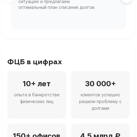
ситуацию и предлагаем
П
оптимальный план списания долгов
ф
г
ФЦБ в цифрах
10+ лет
30 000+
опыта в банкротстве
клиентов успешно
физических лиц
решили проблему с
долгами
150+ офисов
4,5 млрд ₽