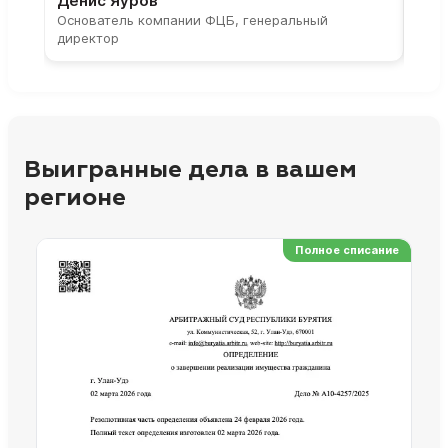
Денис Яуров
Све
Основатель компании ФЦБ, генеральный
Соос
директор
парт
Выигранные дела в вашем
регионе
Полное списание
Ре
Но
Сп