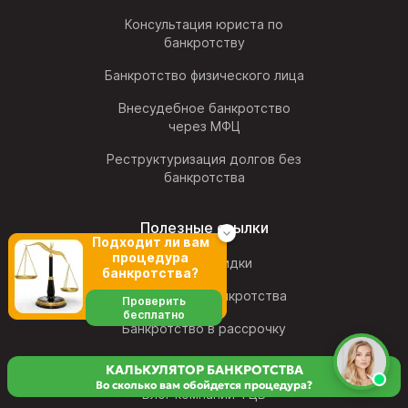
Консультация юриста по
банкротству
Банкротство физического лица
Внесудебное банкротство
через МФЦ
Реструктуризация долгов без
банкротства
Полезные ссылки
Подходит ли вам
процедура
Акции и скидки
банкротства?
Калькулятор банкротства
Проверить
бесплатно
Банкротство в рассрочку
Мы в СМИ
КАЛЬКУЛЯТОР БАНКРОТСТВА
Во сколько вам обойдется процедура?
Блог компании ФЦБ