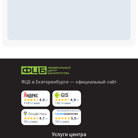
ФЦБ в Екатеринбурге
— официальный сайт
4,9
4,9
/5
/5
4 956 отзывов
1 902 отзывов
Независимый агрегатор
4,7
5,0
/5
/5
180 отзывов
340 отзывов
Услуги центра