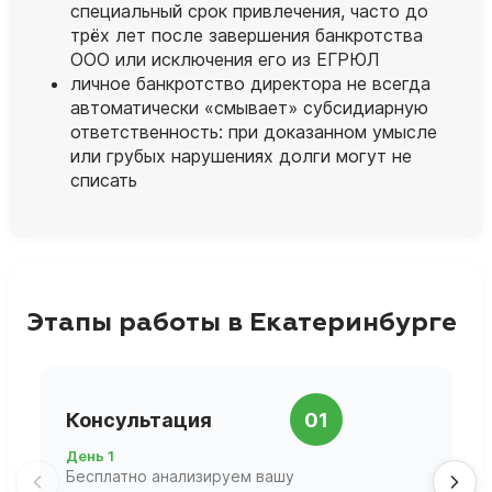
специальный срок привлечения, часто до
трёх лет после завершения банкротства
ООО или исключения его из ЕГРЮЛ
личное банкротство директора не всегда
автоматически «смывает» субсидиарную
ответственность: при доказанном умысле
или грубых нарушениях долги могут не
списать
Этапы работы в Екатеринбурге
П
Консультация
01
д
День 1
Д
Бесплатно анализируем вашу
В