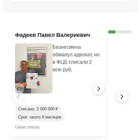
Ознакомиться с делом →
Фадеев Павел Валериевич
Кашлюк 
Бизнесмена
обманул адвокат, но
в ФЦБ списали 2
млн руб.
Списано: 2 000 000 ₽
Списано: 3 
Срок: около 9 месяцев
Срок: окол
Севастополь
Севастополь