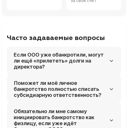
за свой счет
Часто задаваемые вопросы
Если ООО уже обанкротили, могут
ли ещё «прилететь» долги на
директора?
Да, привлекать директора и других
Поможет ли моё личное
контролирующих лиц к субсидиарной
банкротство полностью списать
ответственности можно и после
субсидиарную ответственность?
завершения банкротства компании или её
исключения из ЕГРЮЛ, в пределах
В большинстве случаев требования по
Обязательно ли мне самому
специальных сроков.
субсидиарке включаются в личное
инициировать банкротство как
банкротство и могут быть списаны по его
физлицу, если уже идёт
итогам, если не доказан умысел и грубые