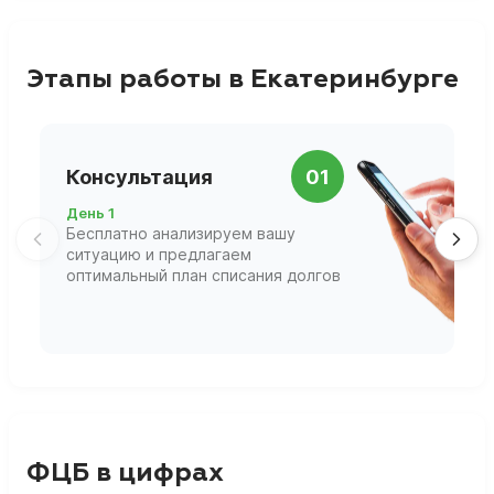
Этапы работы в Екатеринбурге
П
Консультация
01
д
День 1
Д
Бесплатно анализируем вашу
В
ситуацию и предлагаем
П
оптимальный план списания долгов
ф
г
ФЦБ в цифрах