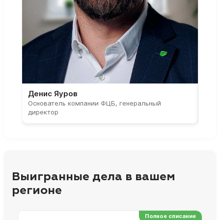
Денис Яуров
Све
Основатель компании ФЦБ, генеральный
Соос
директор
парт
Выигранные дела в вашем
регионе
Полное списание