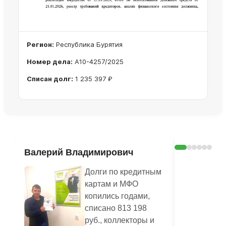
Регион:
Республика Бурятия
Номер дела:
А10-4257/2025
Списан долг:
1 235 397 ₽
Ознакомиться с делом →
Валерий Владимирович
Шерстян
Василье
Долги по кредитным
картам и МФО
копились годами,
списано 813 198
руб., коллекторы и