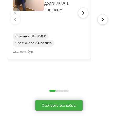
долги ЖКХ в
прошлом.
Списано: 813 198 ₽
Списано: 41
Срок: около 8 месяцев
Срок: окол
Екатеринбург
Нижний Таги
Смотреть все кейсы