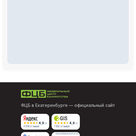
ФЦБ в Екатеринбурге
— официальный сайт
4,9
4,9
/5
/5
4 956 отзывов
1 902 отзывов
Независимый агрегатор