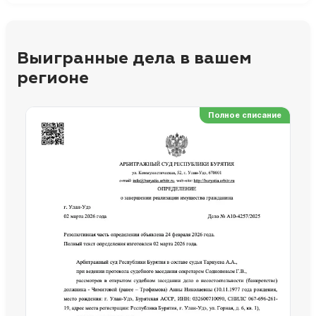
Выигранные дела в вашем
регионе
Полное списание
Ре
Но
Сп