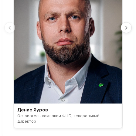
Денис Яуров
Све
Основатель компании ФЦБ, генеральный
Соос
директор
парт