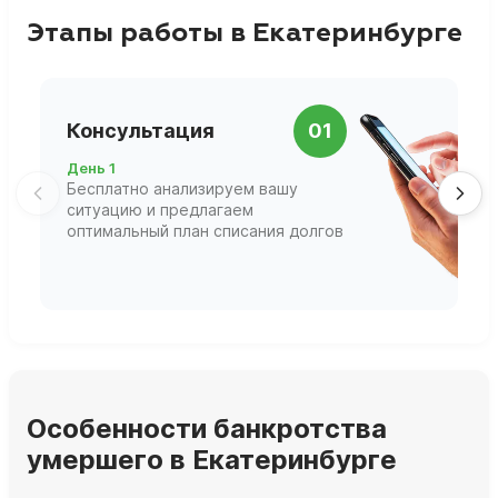
Этапы работы в Екатеринбурге
П
Консультация
01
д
День 1
Д
Бесплатно анализируем вашу
В
ситуацию и предлагаем
П
оптимальный план списания долгов
ф
г
Особенности банкротства
умершего в Екатеринбурге