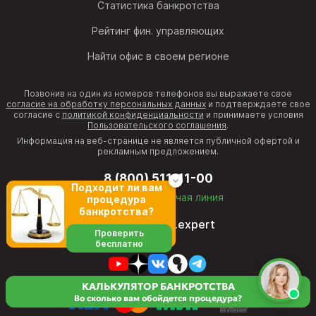
Статистика банкротства
Рейтинг фин. управляющих
Найти офис в своем регионе
Позвонив на один из номеров телефонов вы выражаете свое
согласие на обработку персональных данных
и подтверждаете свое
согласие с
политикой конфиденциальности
и принимаете условия
Пользовательского соглашения
.
Информация на веб-странице не является публичной офертой и
рекламным предложением.
8 (800) 511-11-00
Подходит ли вам
бесплатная горячая линия
процедура
банкротства?
director@fcb.expert
Проверить
бесплатно
КАЛЬКУЛЯТОР БАНКРОТСТВА
Во сколько вам обойдется процедура?