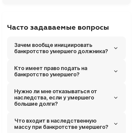
Часто задаваемые вопросы
Зачем вообще инициировать
банкротство умершего должника?
Процедура позволяет погашать долги
Кто имеет право подать на
умершего только за счёт его
банкротство умершего?
наследственного имущества, а не за счёт
личных денег наследников. Если после
Заявителями могут быть кредиторы
Нужно ли мне отказываться от
продажи наследства денег не хватит,
умершего, сами наследники (принявшие
наследства, если у умершего
оставшаяся часть долга списывается и не
наследство) или уполномоченные органы.
большие долги?
переходит на наследников.
Часто инициатором выступают как раз
наследники, чтобы защититься от
Не всегда: банкротство умершего как раз
Что входит в наследственную
требований кредиторов сверх стоимости
позволяет принять наследство и при этом
массу при банкротстве умершего?
наследства.
ограничить ответственность рамками