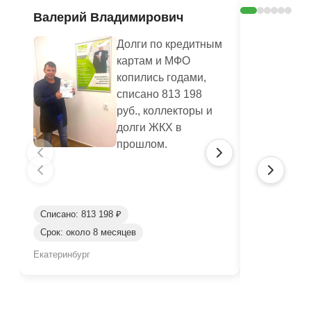
Валерий Владимирович
Шерстян
Василье
Долги по кредитным
картам и МФО
копились годами,
списано 813 198
руб., коллекторы и
долги ЖКХ в
прошлом.
Списано: 813 198 ₽
Списано: 41
Срок: около 8 месяцев
Срок: окол
Екатеринбург
Нижний Таги