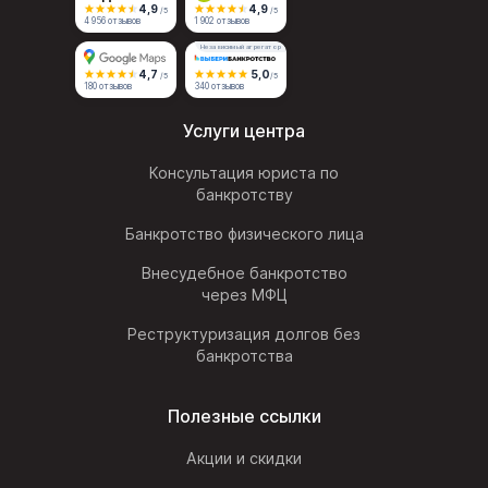
4,9
4,9
/5
/5
4 956 отзывов
1 902 отзывов
Независимый агрегатор
4,7
5,0
/5
/5
180 отзывов
340 отзывов
Услуги центра
Консультация юриста по
банкротству
Банкротство физического лица
Внесудебное банкротство
через МФЦ
Реструктуризация долгов без
банкротства
Полезные ссылки
Акции и скидки