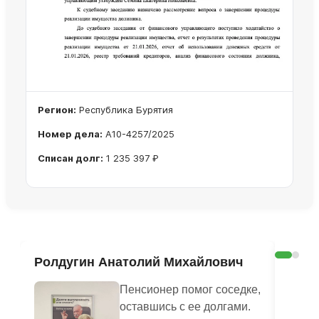
Регион:
Республика Бурятия
Номер дела:
А10-4257/2025
Списан долг:
1 235 397 ₽
Ознакомиться с делом →
Ролдугин Анатолий Михайлович
Рад
Пенсионер помог соседке,
оставшись с ее долгами.