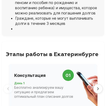
пенсии и пособия по рождению и
воспитанию ребенка) и имущества, которое
можно реализовать для погашения долгов
Граждане, которые не могут выплачивать
долги в течение 3 месяцев
Этапы работы в Екатеринбурге
П
Консультация
01
д
День 1
Д
Бесплатно анализируем вашу
В
ситуацию и предлагаем
П
оптимальный план списания долгов
ф
г