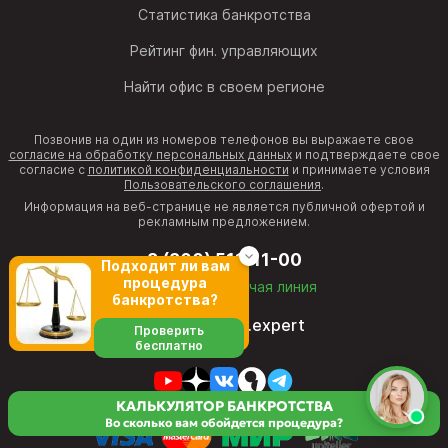
Статистика банкротства
Рейтинг фин. управляющих
Найти офис в своем регионе
Позвонив на один из номеров телефонов вы выражаете свое
согласие на обработку персональных данных
и подтверждаете свое
согласие с
политикой конфиденциальности
и принимаете условия
Пользовательского соглашения
.
Информация на веб-странице не является публичной офертой и
рекламным предложением.
8 (800) 511-11-00
Подходит ли вам
процедура
бесплатная горячая линия
банкротства?
director@fcb.expert
Проверить
бесплатно
КАЛЬКУЛЯТОР БАНКРОТСТВА
Во сколько вам обойдется процедура?