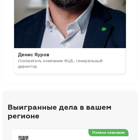
Денис Яуров
Све
Основатель компании ФЦБ, генеральный
Соос
директор
парт
Выигранные дела в вашем
регионе
Полное списание
Ре