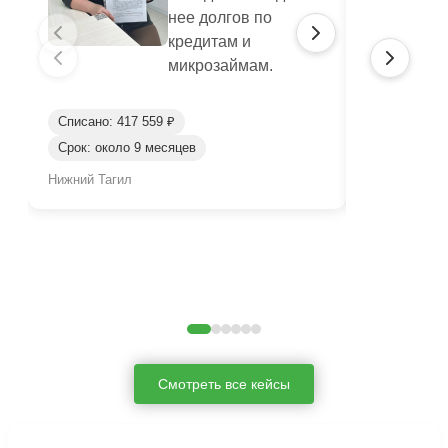
нее долгов по
кредитам и
микрозаймам.
Списано: 417 559 ₽
Списано: 95
Срок: около 9 месяцев
Срок: окол
Нижний Тагил
Нижний Таги
Смотреть все кейсы