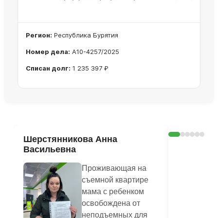
Регион:
Республика Бурятия
Номер дела:
А10-4257/2025
Списан долг:
1 235 397 ₽
Ознакомиться с делом →
Шерстянникова Анна
Печагина
Васильевна
Василье
Проживающая на
съемной квартире
мама с ребенком
освобождена от
неподъемных для