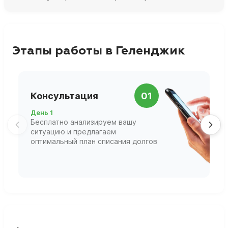
Этапы работы в Геленджик
П
Консультация
01
д
День 1
Д
Бесплатно анализируем вашу
В
ситуацию и предлагаем
П
оптимальный план списания долгов
ф
г