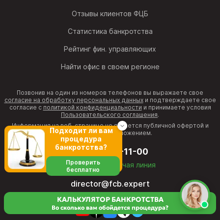
Отзывы клиентов ФЦБ
Статистика банкротства
Рейтинг фин. управляющих
Найти офис в своем регионе
Позвонив на один из номеров телефонов вы выражаете свое
согласие на обработку персональных данных
и подтверждаете свое
согласие с
политикой конфиденциальности
и принимаете условия
Пользовательского соглашения
.
Информация на веб-странице не является публичной офертой и
Подходит ли вам
рекламным предложением.
процедура
банкротства?
8 (800) 511-11-00
Проверить
бесплатная горячая линия
бесплатно
director@fcb.expert
КАЛЬКУЛЯТОР БАНКРОТСТВА
Во сколько вам обойдется процедура?