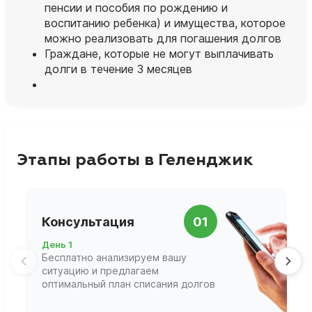
пенсии и пособия по рождению и
воспитанию ребенка) и имущества, которое
можно реализовать для погашения долгов
Граждане, которые не могут выплачивать
долги в течение 3 месяцев
Этапы работы в Геленджик
П
Консультация
01
д
День 1
Д
Бесплатно анализируем вашу
В
ситуацию и предлагаем
П
оптимальный план списания долгов
ф
г