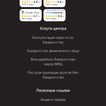
4,9
4,9
/5
/5
4 956 отзывов
1 902 отзывов
Независимый агрегатор
4,7
5,0
/5
/5
180 отзывов
340 отзывов
Услуги центра
Консультация юриста по
банкротству
Банкротство физического лица
Внесудебное банкротство
через МФЦ
Реструктуризация долгов без
банкротства
Полезные ссылки
Акции и скидки