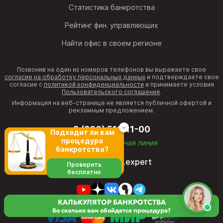
Статистика банкротства
Рейтинг фин. управляющих
Найти офис в своем регионе
Позвонив на один из номеров телефонов вы выражаете свое
согласие на обработку персональных данных
и подтверждаете свое
согласие с
политикой конфиденциальности
и принимаете условия
Пользовательского соглашения
.
Информация на веб-странице не является публичной офертой и
рекламным предложением.
8 (800) 511-11-00
Подходит ли вам
процедура
бесплатная горячая линия
банкротства?
director@fcb.expert
Проверить
бесплатно
КАЛЬКУЛЯТОР БАНКРОТСТВА
Во сколько вам обойдется процедура?