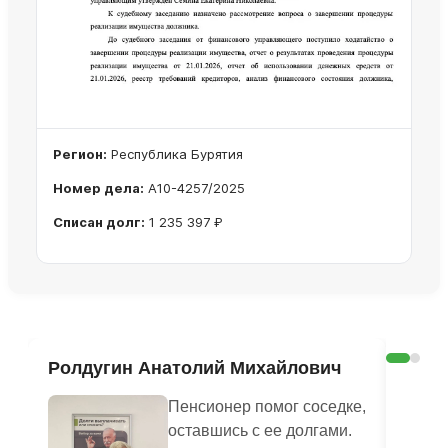
Регион:
Республика Бурятия
Номер дела:
А10-4257/2025
Списан долг:
1 235 397 ₽
Ознакомиться с делом →
Ролдугин Анатолий Михайлович
Рад
Пенсионер помог соседке,
оставшись с ее долгами.