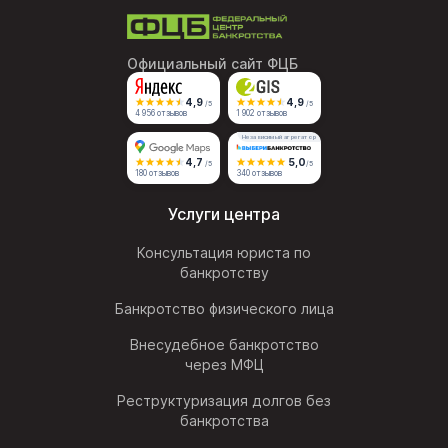
Официальный сайт ФЦБ
4,9
4,9
/5
/5
4 956 отзывов
1 902 отзывов
Независимый агрегатор
4,7
5,0
/5
/5
180 отзывов
340 отзывов
Услуги центра
Консультация юриста по
банкротству
Банкротство физического лица
Внесудебное банкротство
через МФЦ
Реструктуризация долгов без
банкротства