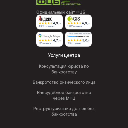
Официальный сайт ФЦБ
4,9
4,9
/5
/5
4 956 отзывов
1 902 отзывов
Независимый агрегатор
4,7
5,0
/5
/5
180 отзывов
340 отзывов
Услуги центра
Консультация юриста по
банкротству
Банкротство физического лица
Внесудебное банкротство
через МФЦ
Реструктуризация долгов без
банкротства