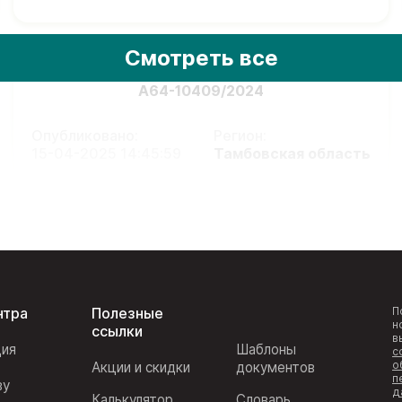
Смотреть все
А64-10409/2024
Опубликовано:
Регион:
15-04-2025 14:45:59
Тамбовская область
нтра
Полезные
П
н
ссылки
в
ция
Шаблоны
с
о
Акции и скидки
документов
п
ву
д
Калькулятор
Словарь