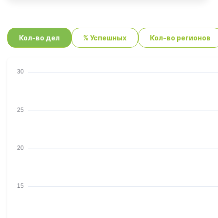
Кол-во дел
% Успешных
Кол-во регионов