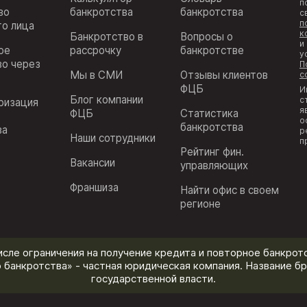
п
во
банкротства
банкротства
с
п
го лица
к
Банкротство в
Вопросы о
и
ое
рассрочку
банкротстве
у
во через
П
Мы в СМИ
Отзывы клиентов
с
ФЦБ
И
Блог компании
с
ризация
я
ФЦБ
Статистика
з
о
банкротства
ва
р
Наши сотрудники
п
Рейтинг фин.
Вакансии
управляющих
Франшиза
Найти офис в своем
регионе
исле ограничения на получение кредита и повторное банкротс
 банкротства» - частная юридическая компания. Название бр
государственной власти.