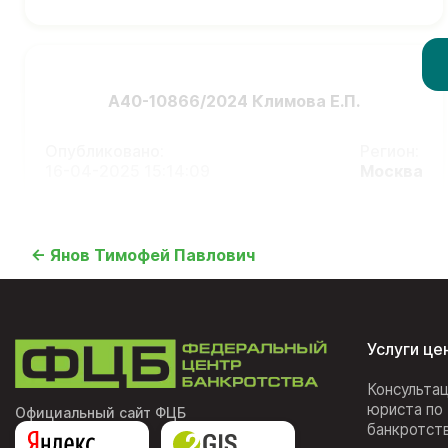
А40-10866/2024 Климова Е.П.
Опубликовано:
Регион:
16-04-2025 15:14:09
Москва
← Янов Тимофей Павлович
Услуги це
Консульта
юриста по
Официальный сайт ФЦБ
банкротст