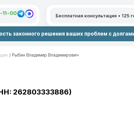
1-11-00
Бесплатная консультация
•
125 
сть законного решения ваших проблем с долгами
ющих
/
Рыбин Владимир Владимирович
НН: 262803333886)