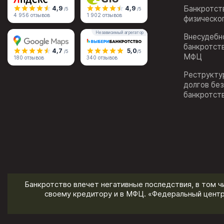
Банкротст
4,9
4,9
/5
/5
4 956 отзывов
1 902 отзывов
физическо
Независимый агрегатор
Внесудебн
банкротст
4,7
5,0
/5
/5
МФЦ
180 отзывов
340 отзывов
Реструкту
долгов бе
банкротст
Банкротство влечет негативные последствия, в том ч
своему кредитору и в МФЦ. «Федеральный центр