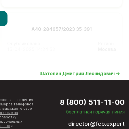
А40-284657/2023 35-391
Опубликовано:
Регион:
15-04-2025 14:24:52
Москва
Шатолин Дмитрий Леонидович →
озвонив на один из
8 (800) 511-11-00
омеров телефонов
ы выражаете свое
бесплатная горячая линия
огласие на
бработку
ерсональных
director@fcb.expert
анных
и