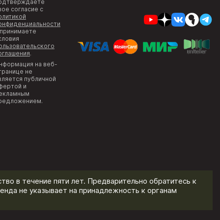
одтверждаете
вое согласие с
олитикой
онфиденциальности
 принимаете
словия
ользовательского
оглашения
.
нформация на веб-
транице не
вляется публичной
фертой и
екламным
редложением.
тво в течение пяти лет. Предварительно обратитесь к
енда не указывает на принадлежность к органам