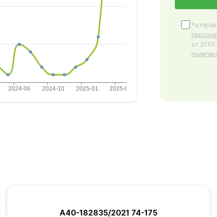
*отправ
персона
от 27.0
политик
А40-182835/2021 74-175