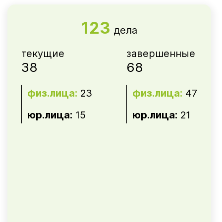
123
дела
текущие
завершенные
38
68
физ.лица:
23
физ.лица:
47
юр.лица:
15
юр.лица:
21