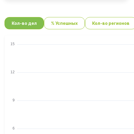
Кол-во дел
% Успешных
Кол-во регионов