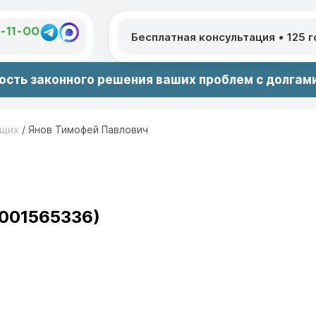
1-11-00
Бесплатная консультация
•
125 
сть законного решения ваших проблем с долгами
ющих
/
Янов Тимофей Павлович
4001565336)