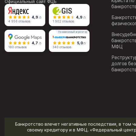
юриста по
Официальный сайт ФЦБ
банкротст
Банкротст
4,9
4,9
/5
/5
4 956 отзывов
1 902 отзывов
физическо
Независимый агрегатор
Внесудебн
банкротст
4,7
5,0
/5
/5
МФЦ
180 отзывов
340 отзывов
Реструкту
долгов бе
банкротст
Банкротство влечет негативные последствия, в том ч
своему кредитору и в МФЦ. «Федеральный центр