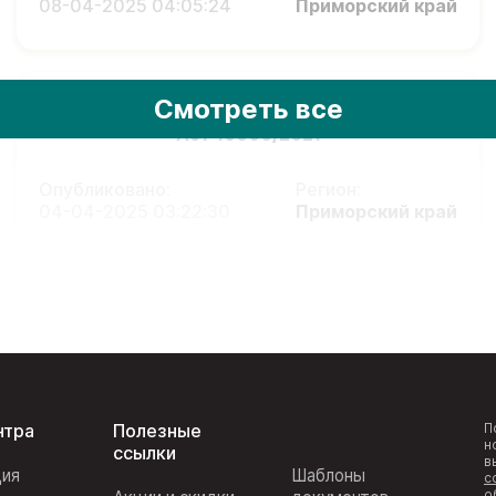
08-04-2025 04:05:24
Приморский край
Смотреть все
А51-16806/2021
Опубликовано:
Регион:
04-04-2025 03:22:30
Приморский край
нтра
Полезные
П
н
ссылки
в
ция
Шаблоны
с
о