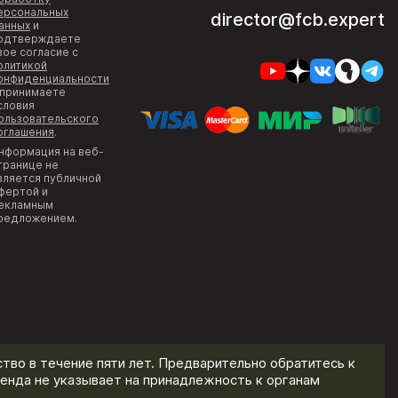
ерсональных
director@fcb.expert
анных
и
одтверждаете
вое согласие с
олитикой
онфиденциальности
 принимаете
словия
ользовательского
оглашения
.
нформация на веб-
транице не
вляется публичной
фертой и
екламным
редложением.
тво в течение пяти лет. Предварительно обратитесь к
енда не указывает на принадлежность к органам