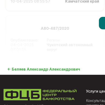
10-04-2025 08:55:57
Камчатский край
А80-487/2020
Опубликовано:
Регион:
04-04-2025
Чукотский автономный
07:01:56
округ
← Беляев Александр Александрович
Услуги це
Консульта