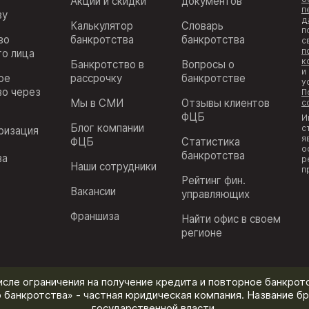
Акции и скидки
документов
п
ву
д
Калькулятор
Словарь
п
во
банкротства
банкротства
с
п
го лица
к
Банкротство в
Вопросы о
и
ое
рассрочку
банкротстве
у
во через
П
Мы в СМИ
Отзывы клиентов
с
ФЦБ
И
Блог компании
с
ризация
я
ФЦБ
Статистика
з
о
банкротства
ва
р
Наши сотрудники
п
Рейтинг фин.
Вакансии
управляющих
Франшиза
Найти офис в своем
регионе
исле ограничения на получение кредита и повторное банкротс
 банкротства» - частная юридическая компания. Название бр
государственной власти.