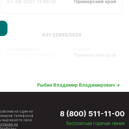
07-04-2025 13:46:32
Приморский край
А51-22895/2024
Опубликовано:
Регион:
03-04-2025 13:44:29
Приморский край
Рыбин Владимир Владимирович →
озвонив на один из
8 (800) 511-11-00
омеров телефонов
ы выражаете свое
бесплатная горячая линия
огласие на
бработку