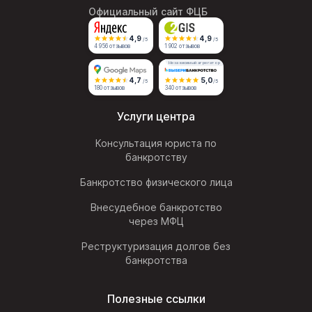
Официальный сайт ФЦБ
4,9
4,9
/5
/5
4 956 отзывов
1 902 отзывов
Независимый агрегатор
4,7
5,0
/5
/5
180 отзывов
340 отзывов
Услуги центра
Консультация юриста по
банкротству
Банкротство физического лица
Внесудебное банкротство
через МФЦ
Реструктуризация долгов без
банкротства
Полезные ссылки