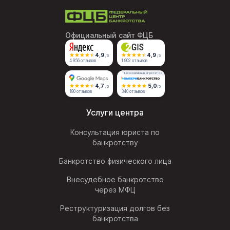
Официальный сайт ФЦБ
4,9
4,9
/5
/5
4 956 отзывов
1 902 отзывов
Независимый агрегатор
4,7
5,0
/5
/5
180 отзывов
340 отзывов
Услуги центра
Консультация юриста по
банкротству
Банкротство физического лица
Внесудебное банкротство
через МФЦ
Реструктуризация долгов без
банкротства