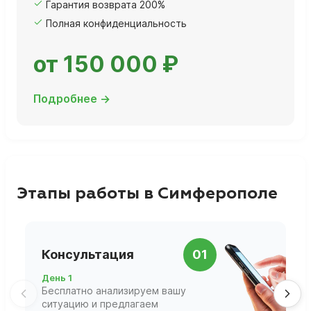
Гарантия возврата 200%
Полная конфиденциальность
от 150 000 ₽
Подробнее →
Этапы работы в Симферополе
П
Консультация
01
д
День 1
Д
Бесплатно анализируем вашу
В
ситуацию и предлагаем
П