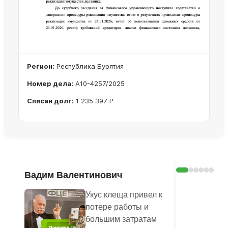
Регион:
Республика Бурятия
Номер дела:
А10-4257/2025
Списан долг:
1 235 397 ₽
Ознакомиться с делом →
Вадим Валентинович
Оксана С
Укус клеща привел к
потере работы и
большим затратам