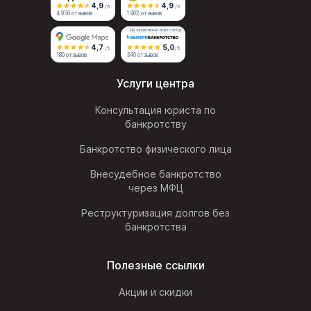
4,9
4,9
/5
/5
4 956 отзывов
1 902 отзывов
Независимый агрегатор
4,7
5,0
/5
/5
180 отзывов
340 отзывов
Услуги центра
Консультация юриста по
банкротству
Банкротство физического лица
Внесудебное банкротство
через МФЦ
Реструктуризация долгов без
банкротства
Полезные ссылки
Акции и скидки