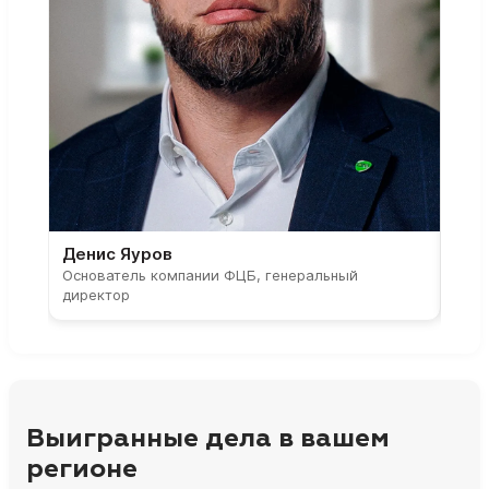
Денис Яуров
Све
Основатель компании ФЦБ, генеральный
Соос
директор
парт
Выигранные дела в вашем
регионе