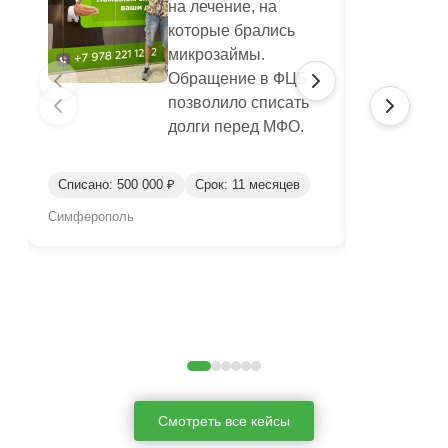
на лечение, на
которые брались
микрозаймы.
Обращение в ФЦБ
позволило списать
долги перед МФО.
Списано: 30
Списано: 500 000 ₽
Срок: 11 месяцев
Срок: 1 год
Симферополь
Симферопол
Смотреть все кейсы