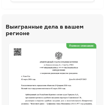
Выигранные дела в вашем
регионе
Полное списание
Ре
Но
Сп