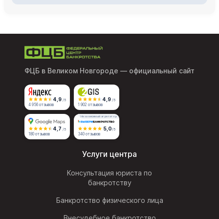
ФЦБ в Великом Новгороде
— официальный сайт
4,9
4,9
/5
/5
4 956 отзывов
1 902 отзывов
Независимый агрегатор
4,7
5,0
/5
/5
180 отзывов
340 отзывов
Услуги центра
Консультация юриста по
банкротству
Банкротство физического лица
Внесудебное банкротство