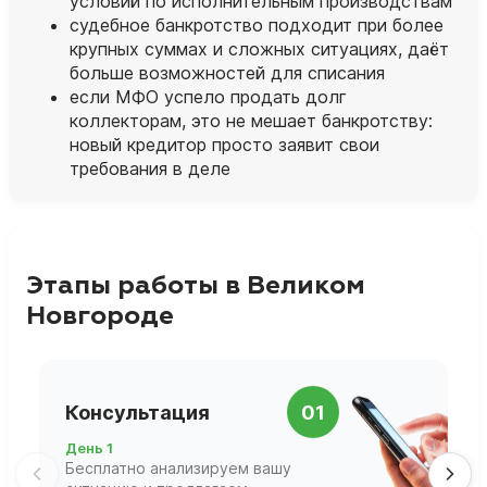
условий по исполнительным производствам
судебное банкротство подходит при более
крупных суммах и сложных ситуациях, даёт
больше возможностей для списания
если МФО успело продать долг
коллекторам, это не мешает банкротству:
новый кредитор просто заявит свои
требования в деле
Этапы работы в Великом
Новгороде
П
Консультация
01
д
День 1
Д
Бесплатно анализируем вашу
В