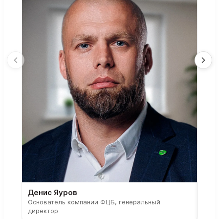
Денис Яуров
Све
Основатель компании ФЦБ, генеральный
Соос
директор
парт