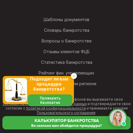
Шаблоны документов
Словарь банкротства
Вопросы о банкротстве
Отзывы клиентов ФЦБ
Статистика банкротства
Рейтинг фин. управляющих
Подходит ли вам
Найти офис в своем регионе
процедура
банкротства?
Проверить
Позвонив на один из номеров телефонов вы выражаете свое
бесплатно
согласие на обработку персональных данных
и подтверждаете свое
согласие с
политикой конфиденциальности
и принимаете условия
Пользовательского соглашения
.
Информация на веб-странице не является публичной офертой и
КАЛЬКУЛЯТОР БАНКРОТСТВА
рекламным предложением.
Во сколько вам обойдется процедура?