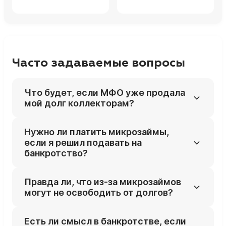
Часто задаваемые вопросы
Что будет, если МФО уже продала
мой долг коллекторам?
Для банкротства не важно, кто сейчас
Нужно ли платить микрозаймы,
владелец долга — МФО или коллекторское
если я решил подавать на
агентство: новый кредитор просто заявит
банкротство?
свои требования в деле, и этот долг также
может быть списан.
Резко бросать платежи без плана не стоит,
Правда ли, что из‑за микрозаймов
но бессмысленно продолжать бесконечно
могут не освободить от долгов?
продлевать займы, когда уже готовитесь к
процедуре. Тактику платежей (что и до
Сами по себе микрозаймы не мешают
Есть ли смысл в банкротстве, если
какого момента платить) лучше согласовать
списанию, но суд смотрит, как вы ими