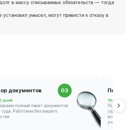
долг в массу списываемых обязательств — тогда
 установил умысел, могут привести к отказу в
ор документов
03
Подача 
0 дней
10–21 день
бираем полный пакет документов
Подаём за
 суда. Работаем без вашего
суд и соп
астия
всех этапа
участвова