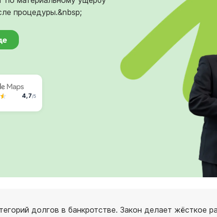
лг по материальному ущербу
сле процедуры.&nbsp;
де
4,7
/5
егорий долгов в банкротстве. Закон делает жёсткое 