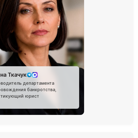
на Ткачук
оводитель департамента
ровождения банкротства,
ктикующий юрист