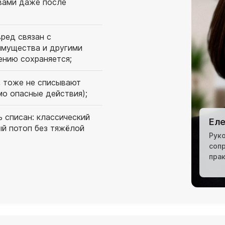
 вами даже после
ред связан с
мущества и другими
ению сохраняется;
, тоже не списывают
мо опасные действия);
 списан: классический
Еле
ый потоп без тяжёлой
Рук
соп
пра