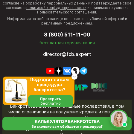
согласие на обработку персональных данных
и подтверждаете свое
согласие с
политикой конфиденциальности
и принимаете условия
Пользовательского соглашения
.
Информация на веб-странице не является публичной офертой и
рекламным предложением.
8 (800) 511-11-00
бесплатная горячая линия
director@fcb.expert
Подходит ли вам
процедура
банкротства?
Проверить
бесплатно
Банкротство влечет негативные последствия, в том
числе ограничения на получение кредита и повторное
банкротство в течение пяти лет. Предварительно
КАЛЬКУЛЯТОР БАНКРОТСТВА
обратитесь к своему кредитору и в МФЦ.
Во сколько вам обойдется процедура?
«Федеральный центр банкротства» - частная