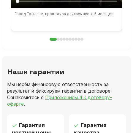
Город Тольятти, процедура длилась всего 5 месяцев
Сто
раб
Наши гарантии
Мы несём финансовую ответственность за
результат и фиксируем гарантии в договоре.
Ознакомьтесь с
Приложением 4 к договору-
оферте
.
Гарантия
Гарантия
честной цены
качества