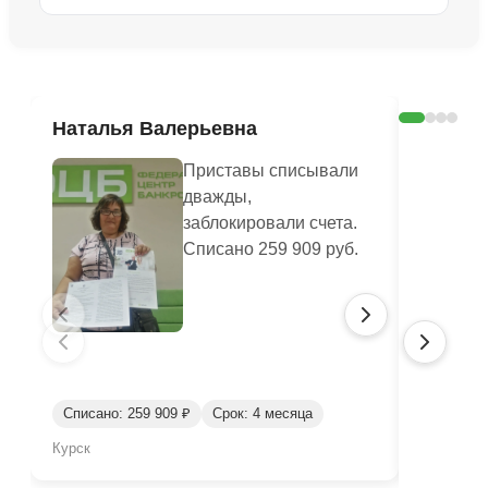
Ознакомиться с делом →
Наталья Валерьевна
Любов
Приставы списывали
дважды,
заблокировали счета.
Списано 259 909 руб.
Списано: 259 909 ₽
Срок: 4 месяца
Списано:
Курск
Брянск