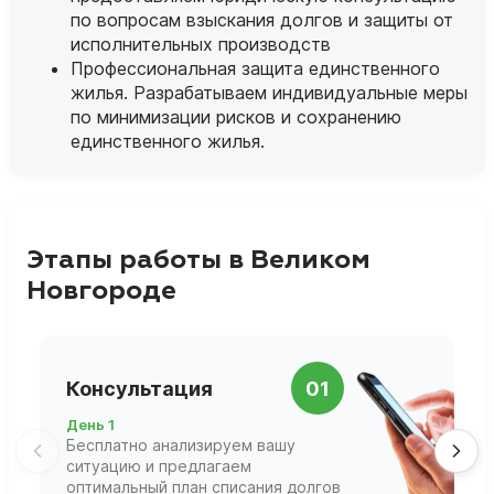
по вопросам взыскания долгов и защиты от
исполнительных производств
Профессиональная защита единственного
жилья. Разрабатываем индивидуальные меры
по минимизации рисков и сохранению
единственного жилья.
Этапы работы в Великом
Новгороде
П
Консультация
01
д
День 1
Д
Бесплатно анализируем вашу
В
ситуацию и предлагаем
П
оптимальный план списания долгов
ф