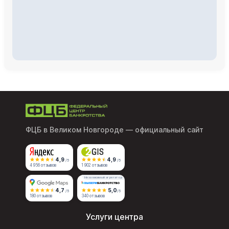
ФЦБ в Великом Новгороде
— официальный сайт
4,9
4,9
/5
/5
4 956 отзывов
1 902 отзывов
Независимый агрегатор
4,7
5,0
/5
/5
180 отзывов
340 отзывов
Услуги центра