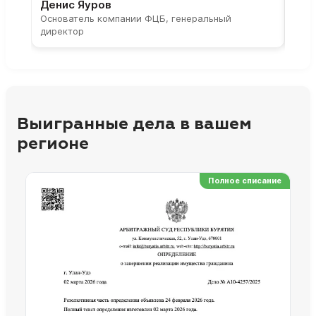
Денис Яуров
Све
Основатель компании ФЦБ, генеральный
Соос
директор
парт
Выигранные дела в вашем
регионе
Полное списание
Ре
Но
Сп