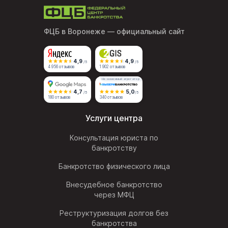
ФЦБ в Воронеже
— официальный сайт
4,9
4,9
/5
/5
4 956 отзывов
1 902 отзывов
Независимый агрегатор
4,7
5,0
/5
/5
180 отзывов
340 отзывов
Услуги центра
Консультация юриста по
банкротству
Банкротство физического лица
Внесудебное банкротство
через МФЦ
Реструктуризация долгов без
банкротства