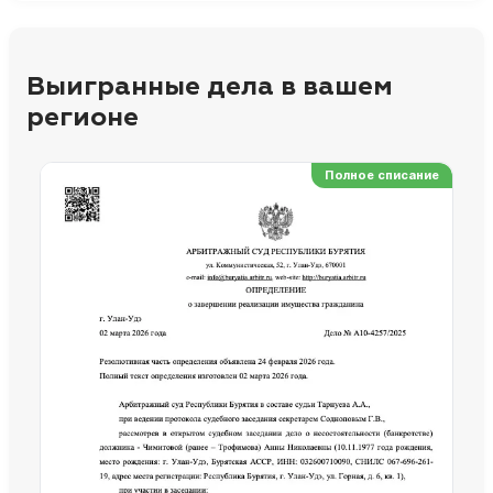
Выигранные дела в вашем
регионе
Полное списание
Ре
Но
Сп