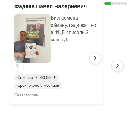
Фадеев Павел Валериевич
Кашлюк 
Бизнесмена
обманул адвокат, но
в ФЦБ списали 2
млн руб.
Списано: 2 000 000 ₽
Списано: 3 
Срок: около 9 месяцев
Срок: окол
Севастополь
Севастополь