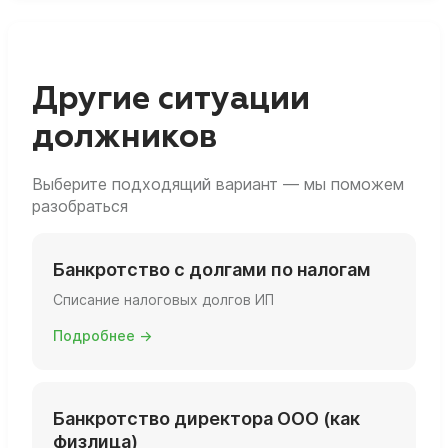
(защищённое жильё и т.п.).
действуют ограничения на регистрацию в
качестве ИП и участие в управлении
юрлицами. Точные сроки и последствия
лучше уточнить до подачи заявления, чтобы
Другие ситуации
понимать, как это скажется на будущем
должников
бизнесе.
Выберите подходящий вариант — мы поможем
разобраться
Банкротство с долгами по налогам
Списание налоговых долгов ИП
Подробнее →
Банкротство директора ООО (как
физлица)