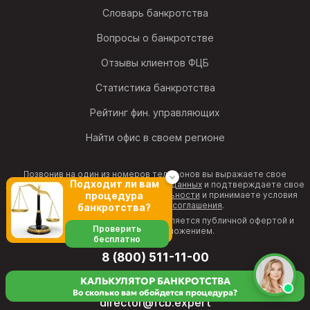
Словарь банкротства
Вопросы о банкротстве
Отзывы клиентов ФЦБ
Статистика банкротства
Рейтинг фин. управляющих
Найти офис в своем регионе
Позвонив на один из номеров телефонов вы выражаете свое
Подходит ли вам
согласие на обработку персональных данных
и подтверждаете свое
согласие с
политикой конфиденциальности
и принимаете условия
процедура
Пользовательского соглашения
.
банкротства?
Информация на веб-странице не является публичной офертой и
Проверить
рекламным предложением.
бесплатно
8 (800) 511-11-00
бесплатная горячая линия
КАЛЬКУЛЯТОР БАНКРОТСТВА
Во сколько вам обойдется процедура?
director@fcb.expert