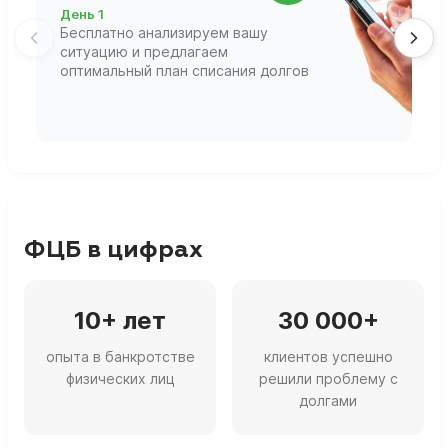
День 1
Д
Бесплатно анализируем вашу
В
ситуацию и предлагаем
П
оптимальный план списания долгов
ф
г
ФЦБ в цифрах
10+ лет
30 000+
опыта в банкротстве
клиентов успешно
физических лиц
решили проблему с
долгами