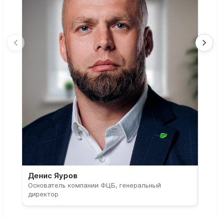
Денис Яуров
Све
Основатель компании ФЦБ, генеральный
Соос
директор
парт