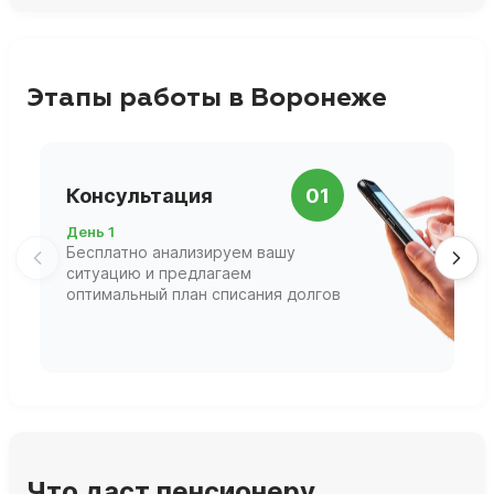
Этапы работы в Воронеже
П
Консультация
01
д
День 1
Д
Бесплатно анализируем вашу
В
ситуацию и предлагаем
П
оптимальный план списания долгов
ф
г
Что даст пенсионеру