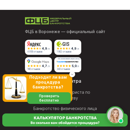
ФЦБ в Воронеже
— официальный сайт
4,9
4,9
/5
/5
4 956 отзывов
1 902 отзывов
Независимый агрегатор
4,7
5,0
/5
/5
180 отзывов
340 отзывов
Подходит ли вам
Услуги центра
процедура
банкротства?
Консультация юриста по
Проверить
банкротству
бесплатно
Банкротство физического лица
КАЛЬКУЛЯТОР БАНКРОТСТВА
Внесудебное банкротство
Во сколько вам обойдется процедура?
через МФЦ