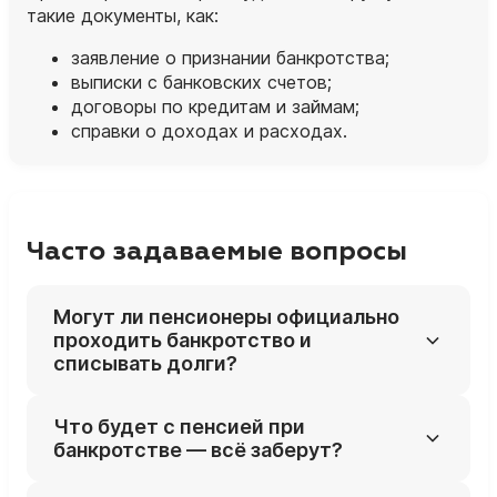
такие документы, как:
заявление о признании банкротства;
выписки с банковских счетов;
договоры по кредитам и займам;
справки о доходах и расходах.
Часто задаваемые вопросы
Могут ли пенсионеры официально
проходить банкротство и
списывать долги?
Да, пенсионер имеет право подать на
Что будет с пенсией при
банкротство на общих основаниях, возраст
банкротстве — всё заберут?
не является препятствием. Процедура для
пенсионеров регулируется теми же
Нет, пенсионеру обязаны оставлять не