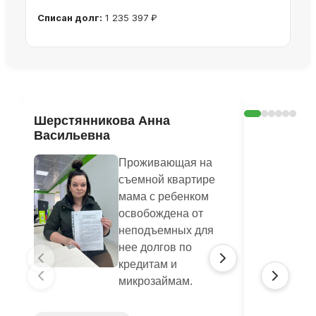
Списан долг:
1 235 397 ₽
Ознакомиться с делом →
Шерстянникова Анна
Печагина
Васильевна
Василье
Проживающая на
съемной квартире
мама с ребенком
освобождена от
неподъемных для
нее долгов по
кредитам и
микрозаймам.