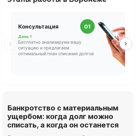
П
Консультация
01
д
День 1
Д
Бесплатно анализируем вашу
В
ситуацию и предлагаем
П
оптимальный план списания долгов
ф
г
Банкротство с материальным
ущербом: когда долг можно
списать, а когда он останется