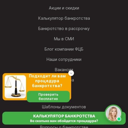
Акции и скидки
Калькулятор банкротства
Банкротство в рассрочку
Мы в СМИ
Блог компании ФЦБ
Наши сотрудники
Вакансии
Подходит ли вам
Франшиза
процедура
банкротства?
Проверить
бесплатно
Шаблоны документов
КАЛЬКУЛЯТОР БАНКРОТСТВА
Словарь банкротства
Во сколько вам обойдется процедура?
Вопросы о банкротстве