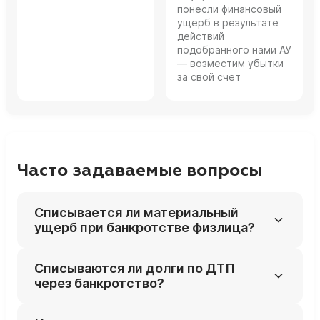
понесли финансовый
ущерб в результате
действий
подобранного нами АУ
— возместим убытки
за свой счет
Часто задаваемые вопросы
Списывается ли материальный
ущерб при банкротстве физлица?
Иногда да: ущерб по обычной
Списываются ли долги по ДТП
неосторожности может быть списан, но
через банкротство?
умышленный вред и ущерб по
преступлениям — нет.
Часто да, если в ДТП не было грубых