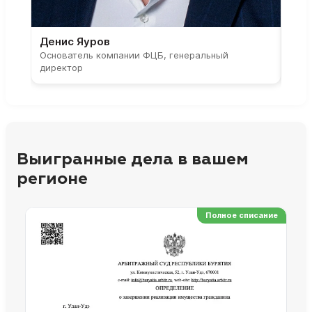
Денис Яуров
Све
Основатель компании ФЦБ, генеральный
Соос
директор
парт
Выигранные дела в вашем
регионе
Полное списание
Ре
Но
Сп