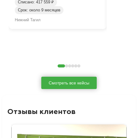
Списано: 417 559 ₽
Списано: 95
Срок: около 9 месяцев
Срок: окол
Нижний Тагил
Нижний Таги
Смотреть все кейсы
Отзывы клиентов