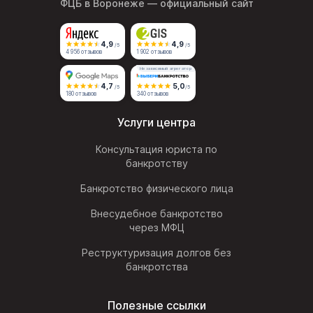
ФЦБ в Воронеже
— официальный сайт
4,9
4,9
/5
/5
4 956 отзывов
1 902 отзывов
Независимый агрегатор
4,7
5,0
/5
/5
180 отзывов
340 отзывов
Услуги центра
Консультация юриста по
банкротству
Банкротство физического лица
Внесудебное банкротство
через МФЦ
Реструктуризация долгов без
банкротства
Полезные ссылки