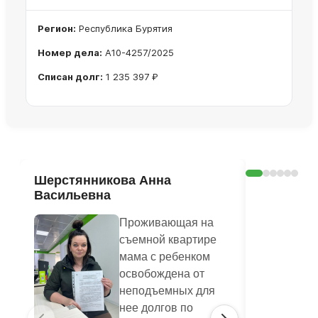
Регион:
Республика Бурятия
Номер дела:
А10-4257/2025
Списан долг:
1 235 397 ₽
Ознакомиться с делом →
Шерстянникова Анна
Печагина
Васильевна
Василье
Проживающая на
съемной квартире
мама с ребенком
освобождена от
неподъемных для
нее долгов по