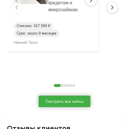
кредитам и
микрозаймам.
Списано: 417 559 ₽
Списано: 95
Срок: около 9 месяцев
Срок: окол
Нижний Тагил
Нижний Таги
Смотреть все кейсы
Отзывы клиентов