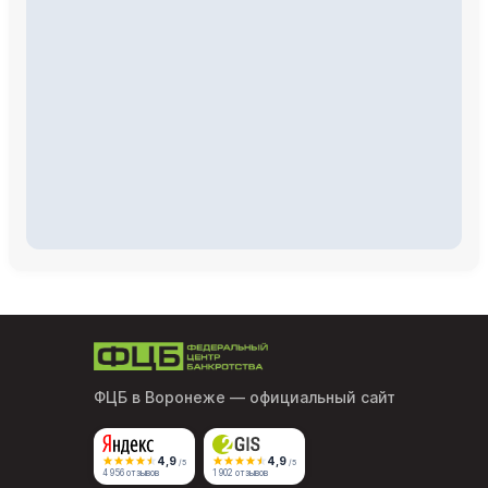
ФЦБ в Воронеже
— официальный сайт
4,9
4,9
/5
/5
4 956 отзывов
1 902 отзывов