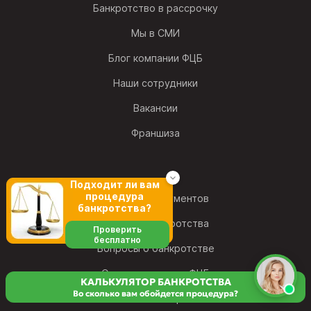
Банкротство в рассрочку
Мы в СМИ
Блог компании ФЦБ
Наши сотрудники
Вакансии
Франшиза
Подходит ли вам
процедура
Шаблоны документов
банкротства?
Словарь банкротства
Проверить
бесплатно
Вопросы о банкротстве
Отзывы клиентов ФЦБ
КАЛЬКУЛЯТОР БАНКРОТСТВА
Во сколько вам обойдется процедура?
Статистика банкротства