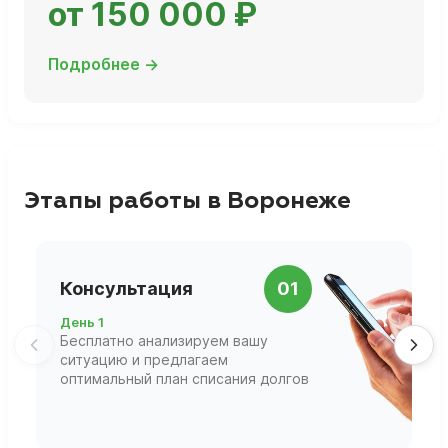
от 150 000 ₽
Подробнее →
Этапы работы в Воронеже
П
Консультация
01
д
День 1
Д
Бесплатно анализируем вашу
В
ситуацию и предлагаем
П
оптимальный план списания долгов
ф
г