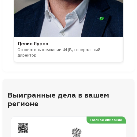
Денис Яуров
Све
Основатель компании ФЦБ, генеральный
Соос
директор
парт
Выигранные дела в вашем
регионе
Полное списание
Ре
Но